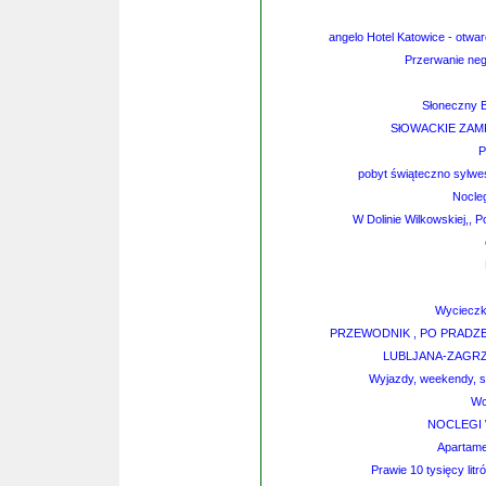
angelo Hotel Katowice - otwa
Przerwanie nego
Słoneczny B
SłOWACKIE ZAMKI 
P
pobyt świąteczno sylwe
Nocleg
W Dolinie Wilkowskiej,, 
Wycieczk
PRZEWODNIK , PO PRADZE
LUBLJANA-ZAGRZEB
Wyjazdy, weekendy, sp
Wc
NOCLEGI 
Apartame
Prawie 10 tysięcy lit