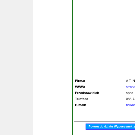
Firma:
A.T. 
WWW:
stron
Przedstawiciel:
spec.
Telefon:
085-7
E-mail:
nowat
Powrót do działu Wypoczynek 