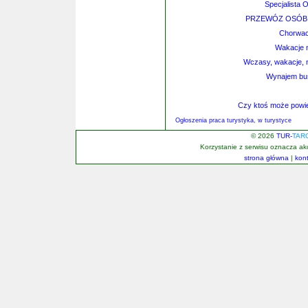
Specjalista 
PRZEWÓZ OSÓB 
Chorwac
Wakacje n
Wczasy, wakacje, 
Wynajem bu
Czy ktoś może powi
Ogłoszenia praca turystyka, w turystyce
© 2026
TUR-
TAR
Korzystanie z serwisu oznacza a
strona główna
|
kon