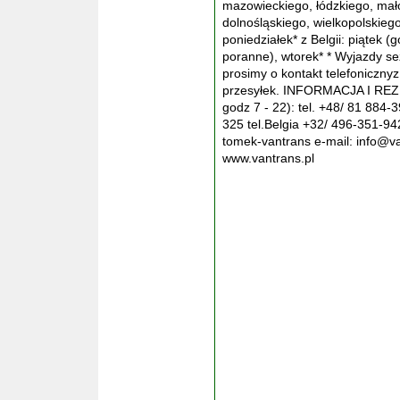
mazowieckiego, łódzkiego, mało
dolnośląskiego, wielkopolskieg
poniedziałek* z Belgii: piątek 
poranne), wtorek* * Wyjazdy se
prosimy o kontakt telefoniczny
przesyłek. INFORMACJA I RE
godz 7 - 22): tel. +48/ 81 884-
325 tel.Belgia +32/ 496-351-9
tomek-vantrans e-mail: info@va
www.vantrans.pl