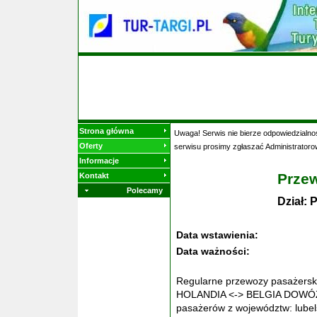
Strona główna
Uwaga! Serwis nie bierze odpowiedzialnoś
Oferty
serwisu prosimy zgłaszać Administratoro
Informacje
Prze
Kontakt
Polecamy
Dział:
Data wstawienia:
Data ważności:
Regularne przewozy pasażersk
HOLANDIA <-> BELGIA DOWÓZ
pasażerów z województw: lubel