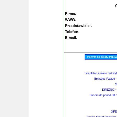
Firma:
WWW:
Przedstawiciel:
Telefon:
E-mail:
Powrót do działu Prze
Bezpłatna zmiana dat wy
Emirates Palace -
S
DREZNO - M
Busem do ponad 50 mia
OFE