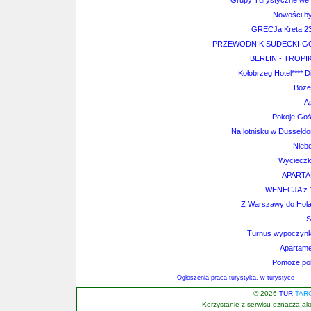
Grupy Turystyczne we W
Nowości by
GRECJa Kreta 23-3
PRZEWODNIK SUDECKI-GÓ
BERLIN - TROPIK
Kołobrzeg Hotel**** 
Boże
A
Pokoje Goś
Na lotnisku w Dusseldo
Nieb
Wycieczk
APART
WENECJA z 1 
Z Warszawy do Hola
S
Turnus wypoczynko
Apartame
Pomoże pok
Ogłoszenia praca turystyka, w turystyce
© 2026
TUR-
TAR
Korzystanie z serwisu oznacza a