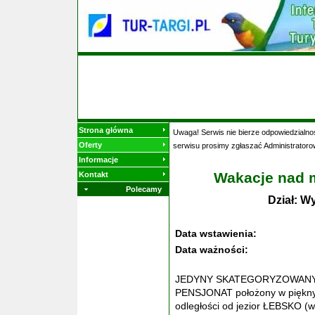
Strona główna
Uwaga! Serwis nie bierze odpowiedzialnoś
Oferty
serwisu prosimy zgłaszać Administratoro
Informacje
Wakacje nad m
Kontakt
Polecamy
Dział: W
Data wstawienia:
Data ważności:
JEDYNY SKATEGORYZOWANY***
PENSJONAT położony w pięknym
odległości od jezior ŁEBSKO (