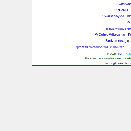
Chorwac
DREZNO - M
Z Warszawy do Hola
Wc
Turnus wypoczynko
W Dolinie Wilkowskiej,, 
Bardzo proszę o z
Ogłoszenia praca turystyka, w turystyce
© 2026
TUR-
TAR
Korzystanie z serwisu oznacza a
strona główna
|
kon