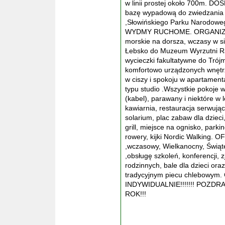
w linii prostej około 700m. 
bazę wypadową do zwiedzania
,Słowińskiego Parku Narodoweg
WYDMY RUCHOME. ORGANIZUJE
morskie na dorsza, wczasy w sio
Łebsko do Muzeum Wyrzutni Ra
wycieczki fakultatywne do Trój
komfortowo urządzonych wnę
w ciszy i spokoju w apartament
typu studio .Wszystkie pokoje 
(kabel), parawany i niektóre
kawiarnia, restauracja serwując
solarium, plac zabaw dla dzieci
grill, miejsce na ognisko, parki
rowery, kijki Nordic Walking
,wczasowy, Wielkanocny, Świą
,obsługę szkoleń, konferencji, 
rodzinnych, bale dla dzieci or
tradycyjnym piecu chlebow
INDYWIDUALNIE!!!!!!! POZD
ROK!!!