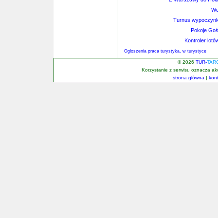
Wc
Turnus wypoczynko
Pokoje Goś
Kontroler lotó
Ogłoszenia praca turystyka, w turystyce
© 2026
TUR-
TAR
Korzystanie z serwisu oznacza a
strona główna
|
kon