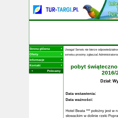
Strona główna
Uwaga! Serwis nie bierze odpowiedzialnoś
Oferty
serwisu prosimy zgłaszać Administratoro
Informacje
pobyt świąteczn
Kontakt
Polecamy
2016/2
Dział: W
Data wstawienia:
Data ważności:
Hotel Beata *** położny jest w 
słowackim w dolinie rzeki Popra