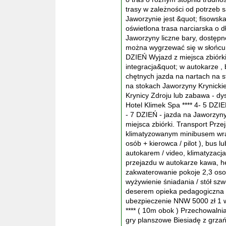
trasy w zależności od potrzeb 
Jaworzynie jest &quot; fisowsk
oświetlona trasa narciarska o 
Jaworzyny liczne bary, dostępn
można wygrzewać się w słońcu,
DZIEŃ Wyjazd z miejsca zbiórk
integracja&quot; w autokarze , 
chętnych jazda na nartach na s
na stokach Jaworzyny Krynickie
Krynicy Zdroju lub zabawa - dy
Hotel Klimek Spa **** 4- 5 DZIE
- 7 DZIEŃ - jazda na Jaworzyny
miejsca zbiórki. Transport Prz
klimatyzowanym minibusem wra
osób + kierowca / pilot ), bus
autokarem / video, klimatyzacja
przejazdu w autokarze kawa, he
zakwaterowanie pokoje 2,3 os
wyżywienie śniadania / stół sz
deserem opieka pedagogiczna / 
ubezpieczenie NNW 5000 zł 1 w
**** ( 10m obok ) Przechowalnia
gry planszowe Biesiadę z grza