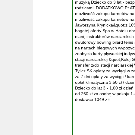
muzyką Dziecko do 3 lat - bezp
rodzicami. DODATKOWO PŁATNE
możliwość zakupu karnetów na s
możliwość zakupu karnetów na 
Jaworzyna Krynicka&quot;z 10%
bogatej oferty Spa w Hotelu o
niani, instruktorów narciarski
dwutorowy bowling bilard tenis 
na nartach biegowych wypożycz
zdobycia karty pływackiej indyw
stacji narciarskiej &quot;Kole
transfer z/do stacji narciarskiej
Tylicz SK opłaty za wyciągi w z
za 7 dni opłaty za wyciągi / ka
opłat klimatyczna 3.50 zł / dzie
Dziecko do lat 3 - 1,00 zł dzie
od 260 zł za osobę w pokoju 1-
dostawce 1049 z ł