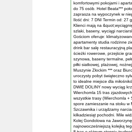
komfortowymi pokojami i apar
do 75 osób. Hotel Beata*** po
zaprasza na wypoczynek w niep
Ilość dni: 7 DNI Termin od: 27 
Klienci mają na &quot;wyciągni
szlaki, baseny, wyciągi narciars
Gościom oferuje: klimatyzowane
apartamenty studia rodzinne zi
drink bar salę restauracyjną pl
ścieżki rowerowe, przejście gra
szynowa, baseny termalne, peł
piłki siatkowej, plażowej, nożne
Muszynie Złockim *** oraz Bi
uroczysty pobyt świąteczno s
to idealne miejsce dla miłośni
DWIE DOLINY nowy wyciąg krze
Wierchomla 15 tras zjazdowych
wszystkie trasy (Wierchomla +
spore zamieszanie na stoku w 
Szczawnika i urządzamy narcia
kilkadziesiąt pochodni. Mile wi
Kolej Gondolowa na Jaworzynę K
najnowocześniejszą kolejką teg
8 tras o różnym stopniu trudnoś