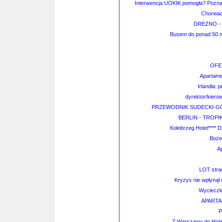
Interwencja UOKIK pomogła? Poznań
Chorwac
DREZNO - M
Busem do ponad 50 mia
OFE
Apartame
Irlandia: 
dyrektor/kier
PRZEWODNIK SUDECKI-GÓ
BERLIN - TROPIK
Kołobrzeg Hotel**** 
Boże
A
LOT stra
Kryzys nie wpłynął
Wycieczk
APART
P
Z Warszawy do Hola