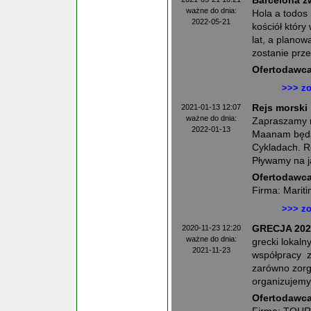
Barcelona z
ważne do dnia:
Hola a todos 
2022-05-21
kościół który
lat, a plano
zostanie prz
Ofertodawca
>>> zo
2021-01-13 12:07
Rejs morski
ważne do dnia:
Zapraszamy n
2022-01-13
Maanam będą
Cykladach. Re
Pływamy na j
Ofertodawca
Firma: Mariti
>>> zo
2020-11-23 12:20
GRECJA 202
ważne do dnia:
grecki lokaln
2021-11-23
współpracy z
zarówno zorg
organizujemy 
Ofertodawca