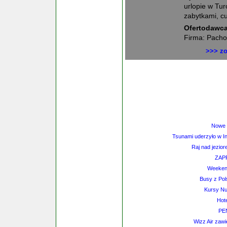
urlopie w Tur
zabytkami, cu
Ofertodawca
Firma: Pacho
>>> zo
Nowe t
Tsunami uderzyło w I
Raj nad jezio
ZAP
Weeken
Busy z Pol
Kursy Nu
Hot
PE
Wizz Air zaw