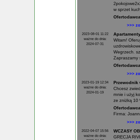
2pokojowe2x
w sprzet kuch
Ofertodawca
>>> zo
2023-08-01 11:22
Apartamenty
ważne do dnia:
Witam! Oferu
2024-07-31
uzdrowiskowe
Wegrzech. sz
Zapraszamy 
Ofertodawca
>>> zo
2023-01-19 12:34
Przewodnik 
ważne do dnia:
Chcesz zwied
2024-01-19
mnie i użyj 
ze zniżką 10
Ofertodawca
Firma: Joann
>>> zo
2022-04-07 15:56
WCZASY OB
ważne do dnia:
GRECJA RIVI