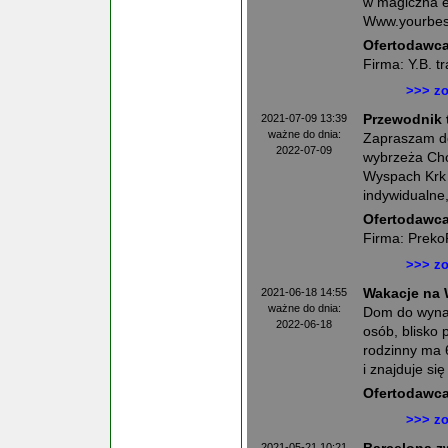
w magiczna e
Www.yourbestr
Ofertodawca
Firma: Y.B. t
>>> zo
2021-07-09 13:39
Przewodnik 
ważne do dnia:
Zapraszam d
2022-07-09
wybrzeża Cho
Wyspach Krk 
indywidualne,
Ofertodawca
Firma: Preko
>>> zo
2021-06-18 14:55
Wakacje na 
ważne do dnia:
Dom do wynaj
2022-06-18
osób, blisko 
rodzinny ma 6
i znajduje się
Ofertodawca
>>> zo
2021-05-21 10:21