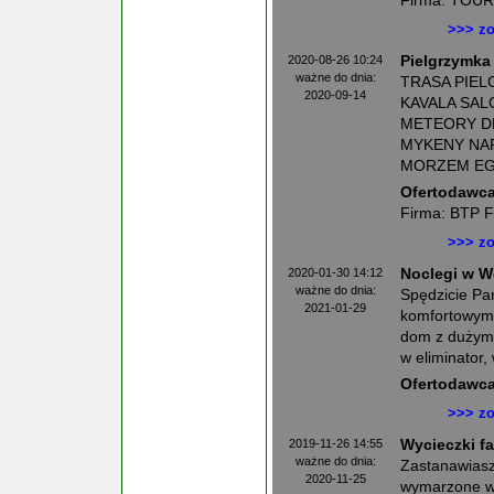
Firma: TOU
>>> zo
2020-08-26 10:24
Pielgrzymka
ważne do dnia:
TRASA PIELG
2020-09-14
KAVALA SAL
METEORY D
MYKENY NA
MORZEM EG
Ofertodawca
Firma: BTP 
>>> zo
2020-01-30 14:12
Noclegi w W
ważne do dnia:
Spędzicie Pa
2021-01-29
komfortowym 
dom z dużym 
w eliminator,
Ofertodawca
>>> zo
2019-11-26 14:55
Wycieczki f
ważne do dnia:
Zastanawiasz
2020-11-25
wymarzone w