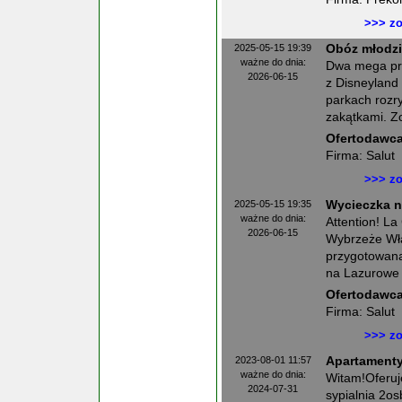
>>> zo
2025-05-15 19:39
Obóz młodzi
ważne do dnia:
Dwa mega pro
2026-06-15
z Disneyland 
parkach rozr
zakątkami. Z
Ofertodawca
Firma: Salut
>>> zo
2025-05-15 19:35
Wycieczka 
ważne do dnia:
Attention! L
2026-06-15
Wybrzeże Wła
przygotowana
na Lazurowe 
Ofertodawca
Firma: Salut
>>> zo
2023-08-01 11:57
Apartamenty
ważne do dnia:
Witam!Oferuj
2024-07-31
sypialnia 2o