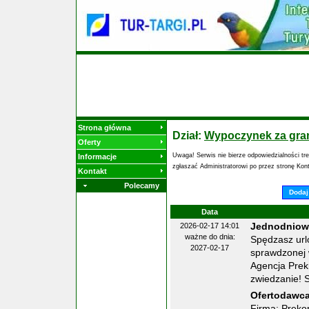
Strona główna
Dział:
Wypoczynek za gran
Oferty
Uwaga! Serwis nie bierze odpowiedzialności tr
Informacje
zgłaszać Administratorowi po przez stronę Kon
Kontakt
Polecamy
Dodaj 
Data
2026-02-17 14:01
Jednodniowe
ważne do dnia:
Spędzasz urlo
2027-02-17
sprawdzonej 
Agencja Prek
zwiedzanie! S
Ofertodawca
Firma: Prekor