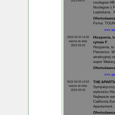
2023-04-07
noclegow H
Noclegow z F
Leptokaria , P
Ofertodawca
Firma: TOU
>>> zo
2022-03-03 14:55
Hiszpania, t
ważne do dnia:
rytmie F
2023-03-03
Hiszpania, to
Flamenco. Wi
atrakcyjnej 
super Wakacje,
Ofertodawca
>>> zo
2022-03-03 14:53
THE APART
ważne do dnia:
Sympatyczny 
2023-03-03
wybrzeżu Hi
Najlepsze wa
California E
Apartament..
Ofertodawca