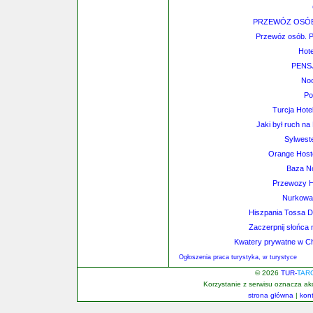
PRZEWÓZ OSÓB:
Przewóz osób. Po
Hote
PENS
Noc
Po
Turcja Hote
Jaki był ruch na
Sylweste
Orange Hoste
Baza N
Przewozy H
Nurkowan
Hiszpania Tossa D
Zaczerpnij słońca 
Kwatery prywatne w Ch
Ogłoszenia praca turystyka, w turystyce
© 2026
TUR-
TAR
Korzystanie z serwisu oznacza a
strona główna
|
kon