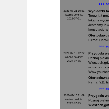
>>> zo
2021-07-21 10:51
Wycieczki fa
ważne do dnia:
Teraz już mo
2022-07-21
lokalną wycie
Jesteśmy lok
konsulacie w 
Ofertodawca
Firma: Harak
>>> zo
2021-07-19 12:22
Przygoda we
ważne do dnia:
Poznaj piekno
2022-07-15
Wloszech,gdzi
w magiczna e
Www.yourbestr
Ofertodawca
Firma: Y.B. t
>>> zo
2021-07-15 21:09
Przygoda we
ważne do dnia:
Poznaj piekno
2022-07-15
Wloszech,gdzi