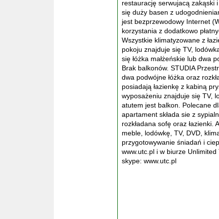
restaurację serwujacą zakąski i
się duży basen z udogodnieniami
jest bezprzewodowy Internet (W
korzystania z dodatkowo płatnyc
Wszystkie klimatyzowane z łaz
pokoju znajduje się TV, lodów
się łóżka małżeńskie lub dwa p
Brak balkonów. STUDIA Przest
dwa podwójne łóżka oraz rozkł
posiadają łazienkę z kabiną p
wyposażeniu znajduje się TV, 
atutem jest balkon. Polecane 
apartament składa sie z sypia
rozkładana sofę oraz łazienki
meble, lodówkę, TV, DVD, klim
przygotowywanie śniadań i cie
www.utc.pl i w biurze Unlimite
skype: www.utc.pl