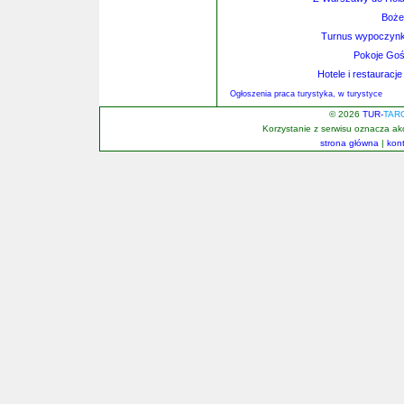
Boże
Turnus wypoczynko
Pokoje Goś
Hotele i restaurac
Ogłoszenia praca turystyka, w turystyce
© 2026
TUR-
TAR
Korzystanie z serwisu oznacza a
strona główna
|
kon