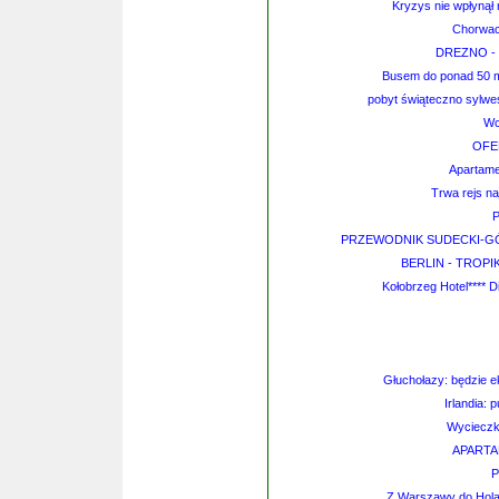
Kryzys nie wpłynął
Chorwac
DREZNO - M
Busem do ponad 50 mia
pobyt świąteczno sylwe
Wc
OFE
Apartame
Trwa rejs na
P
PRZEWODNIK SUDECKI-GÓ
BERLIN - TROPIK
Kołobrzeg Hotel**** 
Głuchołazy: będzie e
Irlandia: 
Wycieczk
APART
P
Z Warszawy do Hola