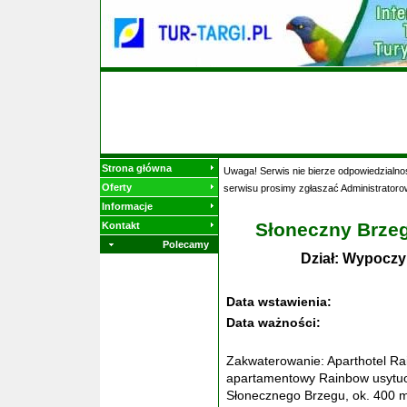
Strona główna
Uwaga! Serwis nie bierze odpowiedzialnoś
Oferty
serwisu prosimy zgłaszać Administratoro
Informacje
Słoneczny Brzeg
Kontakt
Polecamy
Dział: Wypoczy
Data wstawienia:
Data ważności:
Zakwaterowanie: Aparthotel R
apartamentowy Rainbow usytuow
Słonecznego Brzegu, ok. 400 m