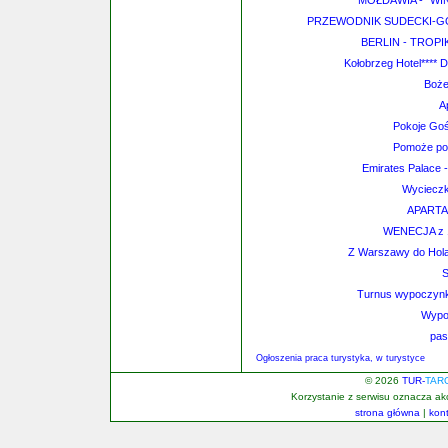
MOŁDAWIA - "WI
PRZEWODNIK SUDECKI-G
BERLIN - TROPIK
Kołobrzeg Hotel**** 
Boże
A
Pokoje Goś
Pomoże pok
Emirates Palace -
Wycieczk
APART
WENECJA z 1
Z Warszawy do Hola
S
Turnus wypoczynko
Wypo
pas
Ogłoszenia praca turystyka, w turystyce
© 2026
TUR-
TAR
Korzystanie z serwisu oznacza a
strona główna
|
kon