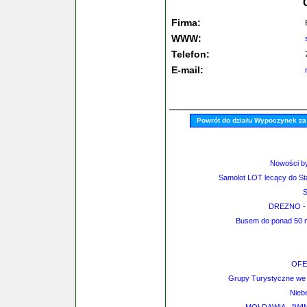
Firma:
WWW:
Telefon:
E-mail:
Powrót do działu Wypoczynek za
Nowości by
Samolot LOT lecący do Sta
S
DREZNO - M
Busem do ponad 50 mia
OFE
Grupy Turystyczne we W
Nieb