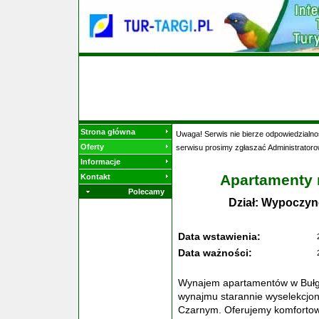
Strona główna
Uwaga! Serwis nie bierze odpowiedzialnoś
Oferty
serwisu prosimy zgłaszać Administratoro
Informacje
Apartamenty 
Kontakt
Polecamy
Dział: Wypoczyn
Data wstawienia:
Data ważności:
Wynajem apartamentów w Bułg
wynajmu starannie wyselekcj
Czarnym. Oferujemy komfortowe