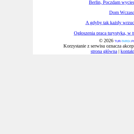
Berlin, Poczdam wyciec
Dom Wczaso
A gdyby tak każdy wrzucił
Ogłoszenia praca turystyka, w t
© 2026
TUR-
TARGI
.P
Korzystanie z serwisu oznacza akcep
strona główna
|
kontak