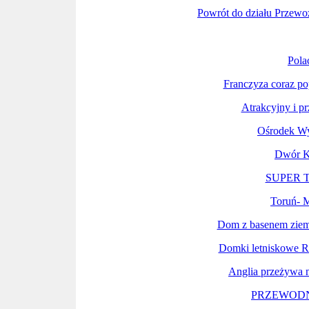
Powrót do działu Przew
Pola
Franczyza coraz po
Atrakcyjny i pr
Ośrodek W
Dwór K
SUPER 
Toruń- M
Dom z basenem ziem
Domki letniskowe Re
Anglia przeżywa n
PRZEWODN