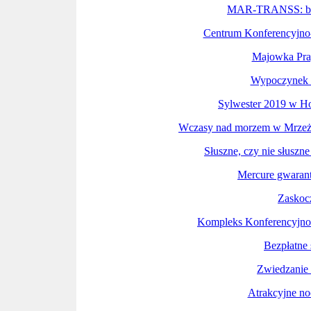
MAR-TRANSS: bus 
Centrum Konferencyjno
Majowka Prag
Wypoczynek z
Sylwester 2019 w H
Wczasy nad morzem w Mrze
Słuszne, czy nie słuszn
Mercure gwarant
Zaskoc
Kompleks Konferencyj
Bezpłatne 
Zwiedzanie
Atrakcyjne no