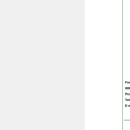
Fi
W
Prz
Te
E-