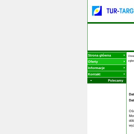
Strona główna
Uwag
zgła
Oferty
Informacje
Kontakt
Polecamy
Da
Da
Ośr
Mos
dób
wyż