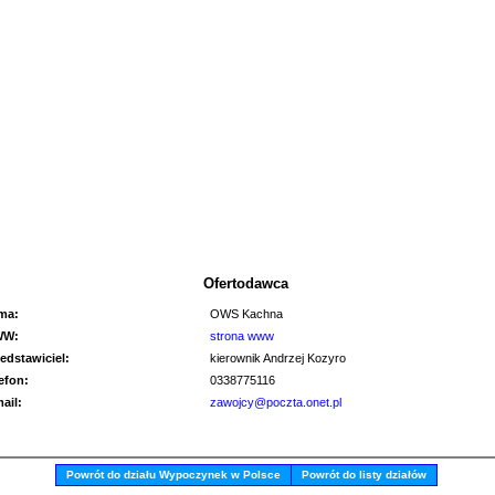
Ofertodawca
rma:
OWS Kachna
WW:
strona www
edstawiciel:
kierownik Andrzej Kozyro
lefon:
0338775116
mail:
zawojcy@poczta.onet.pl
Powrót do działu Wypoczynek w Polsce
Powrót do listy działów