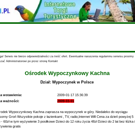
a! Serwis nie bierze odpowiedzialności za treść ofert. Ewentualne naruszenia regulaminu serwisu prosimy
szać Administratorowi po przez stronę Kontakt
Ośrodek Wypoczynkowy Kachna
Dział: Wypoczynek w Polsce
ta wstawienia:
2009-01-17 15:36:39
ta ważności:
2009-03-01
odek Wypoczynkowy Kachna zaprasza na wypoczynek w góry. Niedaleko do wyciągu
orny Groń Wszystkie pokoje z łazienkami , TV, radio,Internet Wifi Cena za dzień powyżej 5
 - 60zł w tym wyżywienie 3 posiłkowe Dzieci do 12 roku życia 48zł Dzieci do 2 lat bez łóżka i
ywienia gratis