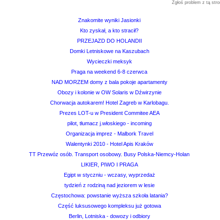
Zgłoś problem z tą stro
Znakomite wyniki Jasionki
Kto zyskał, a kto stracił?
PRZEJAZD DO HOLANDII
Domki Letniskowe na Kaszubach
Wycieczki meksyk
Praga na weekend 6-8 czerwca
NAD MORZEM domy z bala pokoje apartamenty
Obozy i kolonie w OW Solaris w Dźwirzynie
Chorwacja autokarem! Hotel Zagreb w Karlobagu.
Prezes LOT-u w President Commitee AEA
pilot, tłumacz j.włoskiego - incoming
Organizacja imprez - Malbork Travel
Walentynki 2010 - Hotel Apis Kraków
TT Przewóz osób. Transport osobowy. Busy Polska-Niemcy-Holan
LIKIER, PIWO I PRAGA
Egipt w styczniu - wczasy, wyprzedaż
tydzień z rodziną nad jeziorem w lesie
Częstochowa: powstanie wyższa szkoła latania?
Część luksusowego kompleksu już gotowa
Berlin, Lotniska - dowozy i odbiory