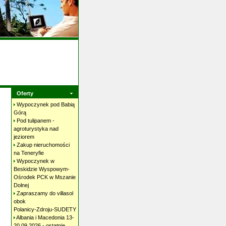
Oferty
Wypoczynek pod Babią
Górą
Pod tulipanem -
agroturystyka nad
jeziorem
Zakup nieruchomości
na
Teneryfie
Wypoczynek w
Beskidzie Wyspowym-
Ośrodek PCK w Mszanie
Dolnej
Zapraszamy do villasol
obok
Polanicy-Zdroju-SUDETY
Albania i Macedonia 13-
20.09.2026 - ostatnie