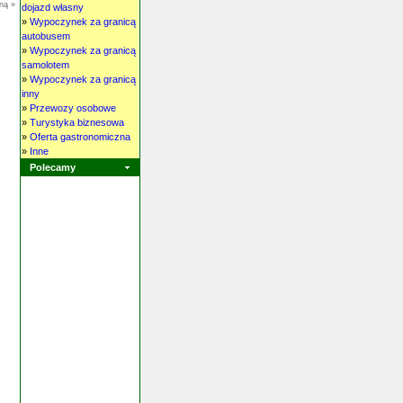
ną »
dojazd własny
»
Wypoczynek za granicą
autobusem
»
Wypoczynek za granicą
samolotem
»
Wypoczynek za granicą
inny
»
Przewozy osobowe
»
Turystyka biznesowa
»
Oferta gastronomiczna
»
Inne
Polecamy