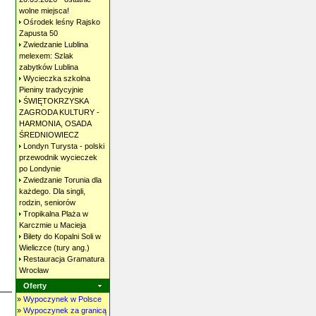
wolne
miejsca!
Ośrodek leśny Rajsko
Zapusta
50
Zwiedzanie Lublina
melexem: Szlak
zabytków
Lublina
Wycieczka szkolna
Pieniny
tradycyjnie
ŚWIĘTOKRZYSKA
ZAGRODA KULTURY -
HARMONIA, OSADA
ŚREDNIOWIECZ
Londyn Turysta - polski
przewodnik wycieczek
po
Londynie
Zwiedzanie Torunia dla
każdego. Dla singli,
rodzin,
seniorów
Tropikalna Plaża w
Karczmie u
Macieja
Bilety do Kopalni Soli w
Wieliczce (tury
ang.)
Restauracja Gramatura
Wrocław
Oferty
»
Wypoczynek w Polsce
»
Wypoczynek za granicą