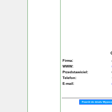
Firma:
WWW:
Przedstawiciel:
Telefon:
E-mail:
Powrót do działu Wypoc