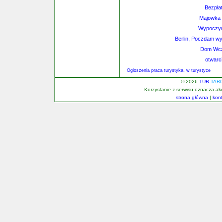
Bezpłat
Majowka 
Wypoczyn
Berlin, Poczdam wy
Dom Wcz
otwarc
Ogłoszenia praca turystyka, w turystyce
© 2026
TUR-
TAR
Korzystanie z serwisu oznacza a
strona główna
|
kon