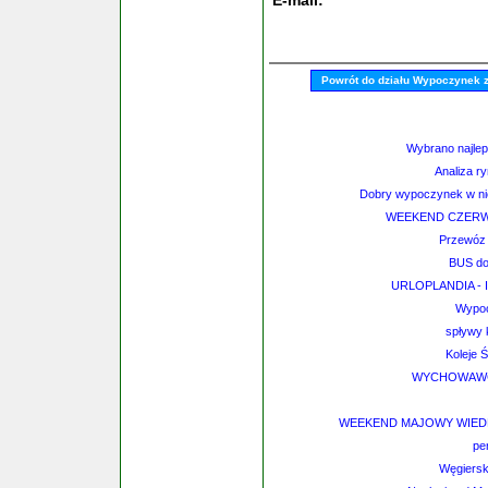
E-mail:
Powrót do działu Wypoczynek 
Wybrano najlepsz
Analiza r
Dobry wypoczynek w nie
WEEKEND CZERW
Przewóz 
BUS do 
URLOPLANDIA - In
Wypoc
spływy 
Koleje Ś
WYCHOWAWCA
WEEKEND MAJOWY WIEDEŃ
pe
Węgierski