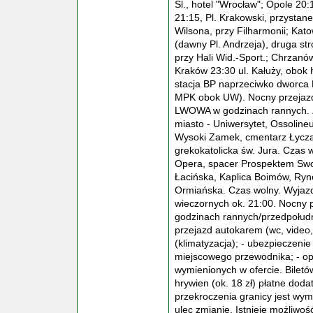
Śl., hotel "Wrocław"; Opole 20:1
21:15, Pl. Krakowski, przysta
Wilsona, przy Filharmonii; Kat
(dawny Pl. Andrzeja), druga s
przy Hali Wid.-Sport.; Chrzanów
Kraków 23:30 ul. Kałuży, obok 
stacja BP naprzeciwko dworca 
MPK obok UW). Nocny przejazd 
LWOWA w godzinach rannych. Z
miasto - Uniwersytet, Ossolineu
Wysoki Zamek, cmentarz Łyczak
grekokatolicka św. Jura. Czas 
Opera, spacer Prospektem Swo
Łacińska, Kaplica Boimów, Ryn
Ormiańska. Czas wolny. Wyjazd
wieczornych ok. 21:00. Nocny 
godzinach rannych/przedpołud
przejazd autokarem (wc, video,
(klimatyzacja); - ubezpieczeni
miejscowego przewodnika; - opi
wymienionych w ofercie. Bilet
hrywien (ok. 18 zł) płatne dod
przekroczenia granicy jest wy
ulec zmianie. Istnieje możliwoś