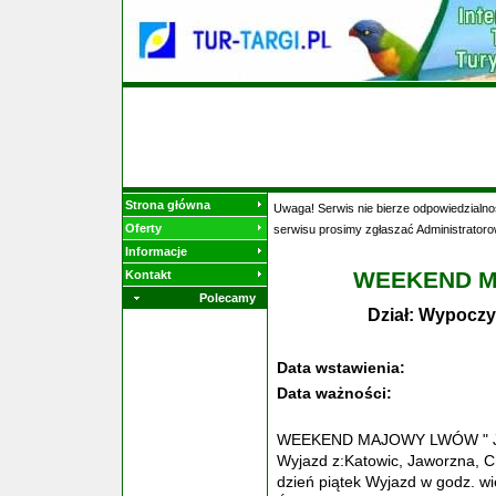
Strona główna
Uwaga! Serwis nie bierze odpowiedzialnoś
Oferty
serwisu prosimy zgłaszać Administratoro
Informacje
WEEKEND M
Kontakt
Polecamy
Dział: Wypoczy
Data wstawienia:
Data ważności:
WEEKEND MAJOWY LWÓW " JED
Wyjazd z:Katowic, Jaworzna, 
dzień piątek Wyjazd w godz. w