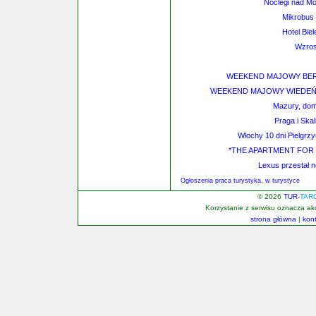
Noclegi nad Mo
Mikrobus 
Hotel Bie
Wzros
WEEKEND MAJOWY BERL
WEEKEND MAJOWY WIEDEŃ-
Mazury, dom
Praga i Skal
Włochy 10 dni Pielgrz
*THE APARTMENT FOR YOU
Lexus przestał n
Ogłoszenia praca turystyka, w turystyce
© 2026
TUR-
TAR
Korzystanie z serwisu oznacza a
strona główna
|
kon