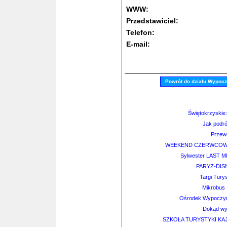
WWW:
Przedstawiciel:
Telefon:
E-mail:
Powrót do działu Wypoc
Świętokrzyskie:
Jak podró
Przew
WEEKEND CZERWCOWY -
Sylwester LAST 
PARYŻ-DIS
Targi Tury
Mikrobus 
Ośrodek Wypoczyn
Dokąd wyb
SZKOŁA TURYSTYKI K