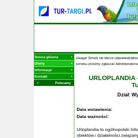
Strona główna
Uwaga! Serwis nie bierze odpowiedzialnoś
Oferty
serwisu prosimy zgłaszać Administratoro
Informacje
URLOPLANDIA - 
Kontakt
Polecamy
T
Dział: W
Data wstawienia:
Data ważności:
Urloplandia to ogólnopolski Inf
obiektów i działalności związa