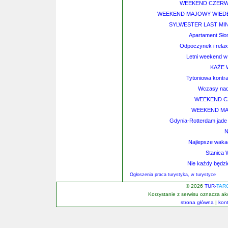
WEEKEND CZERW
WEEKEND MAJOWY WIEDEŃ
SYLWESTER LAST MINU
Apartament Sło
Odpoczynek i rela
Letni weekend w
KAŻE 
Tytoniowa kontr
Wczasy nad
WEEKEND 
WEEKEND MA
Gdynia-Rotterdam jade 
N
Najlepsze wakac
Stanica
Nie każdy będz
Ogłoszenia praca turystyka, w turystyce
© 2026
TUR-
TAR
Korzystanie z serwisu oznacza a
strona główna
|
kon