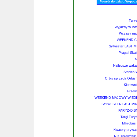
Powrót do działu Wypoc
Turys
Wyjazdy w list
Wczasy nad
WEEKEND 
Sylwester LAST 
Praga i Skal
N
Najlepsze wakac
Stanica
Orbis sprzeda Orbis 
Kierowni
Przew
WEEKEND MAJOWY WIEDEŃ
SYLWESTER LAST MINU
PARYŻ-DIS
Targi Tury
Mikrobus 
Kwatery prywat
NIK sprawdziła