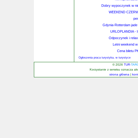
Dobry wypoczynek w nie
WEEKEND CZERW
pe
Gdynia-Rotterdam jade 
URLOPLANDIA - In
Odpoczynek i rela
Letni weekend w
Cena biletu P
Ogłoszenia praca turystyka, w turystyce
© 2026
TUR-
TAR
Korzystanie z serwisu oznacza a
strona główna
|
kon