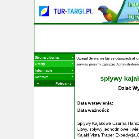
Strona główna
Uwaga! Serwis nie bierze odpowiedzialnoś
Oferty
serwisu prosimy zgłaszać Administratoro
Informacje
spływy kaj
Kontakt
Polecamy
Dział: W
Data wstawienia:
Data ważności:
Spływy Kajakowe Czarna Hańcz
Litwy. spływy jednodniowe i wie
Kajaki Vista Traper Expedycja