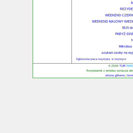
M
REZYDEN
WEEKEND CZERW
WEEKEND MAJOWY WIEDEŃ
BUS do 
PARYŻ-DIS
N
Mikrobus 
szukam osoby na wyja
Ogłoszenia praca turystyka, w turystyce
© 2026
TUR-
TAR
Korzystanie z serwisu oznacza a
strona główna
|
kon