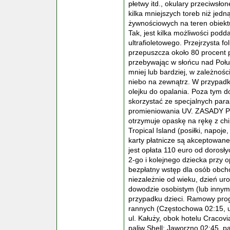
płetwy itd., okulary przeciwsłon
kilka mniejszych toreb niż jed
żywnościowych na teren obiektu
Tak, jest kilka możliwości podd
ultrafioletowego. Przejrzysta f
przepuszcza około 80 procent 
przebywając w słońcu nad Połu
mniej lub bardziej, w zależnoś
niebo na zewnątrz. W przypad
olejku do opalania. Poza tym d
skorzystać ze specjalnych par
promieniowania UV. ZASADY 
otrzymuje opaskę na rękę z ch
Tropical Island (posiłki, napoje
karty płatnicze są akceptowane
jest opłata 110 euro od dorosły
2-go i kolejnego dziecka przy o
bezpłatny wstęp dla osób obch
niezależnie od wieku, dzień ur
dowodzie osobistym (lub innym
przypadku dzieci. Ramowy prog
rannych (Częstochowa 02:15, ul
ul. Kałuży, obok hotelu Cracovi
paliw Shell; Jaworzno 02:45, p