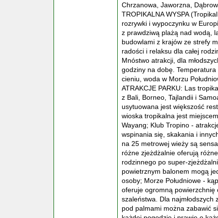
Chrzanowa, Jaworzna, Dąbrowy 
TROPIKALNA WYSPA (Tropikal Is
rozrywki i wypoczynku w Europ
z prawdziwą plażą nad wodą, l
budowlami z krajów ze strefy m
radości i relaksu dla całej rodz
Mnóstwo atrakcji, dla młodszyc
godziny na dobę. Temperatura 
cieniu, woda w Morzu Południo
ATRAKCJE PARKU: Las tropikaln
z Bali, Borneo, Tajlandii i Sam
usytuowana jest większość res
wioska tropikalna jest miejsc
Wayang; Klub Tropino - atrakc
wspinania się, skakania i inny
na 25 metrowej wieży są sensac
różne zjeżdżalnie oferują różn
rodzinnego po super-zjeżdżalni
powietrznym balonem mogą jed
osoby; Morze Południowe - kąpi
oferuje ogromną powierzchnię 
szaleństwa. Dla najmłodszych zn
pod palmami można zabawić si
każdej pogodzie i prawie o każ