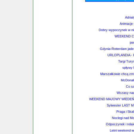
Adriat
Animacje 
Dobry wypoczynek w nie
WEEKEND 
pe
Gdynia-Rotterdam jade 
URLOPLANDIA - In
Targi Tury
spływy 
Marszałkowie chcą zm
McDonal
Co sa
Wczasy nad
WEEKEND MAJOWY WIEDEŃ-
Sylwester LAST 
Praga i Skal
Noclegi nad Mo
Odpoczynek i rela
Letni weekend 