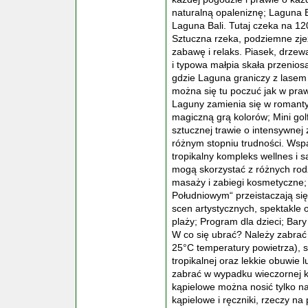
naturalną opaleniznę; Laguna B
Laguna Bali. Tutaj czeka na 1
Sztuczna rzeka, podziemne zjeż
zabawę i relaks. Piasek, drzewa 
i typowa małpia skała przenio
gdzie Laguna graniczy z lasem
można się tu poczuć jak w pra
Laguny zamienia się w romanty
magiczną grą kolorów; Mini golf
sztucznej trawie o intensywnej 
różnym stopniu trudności. Wspa
tropikalny kompleks wellnes i s
mogą skorzystać z różnych rodz
masaży i zabiegi kosmetyczne;
Południowym“ przeistaczają się
scen artystycznych, spektakle 
plaży; Program dla dzieci; B
W co się ubrać? Należy zabrać 
25°C temperatury powietrza), s
tropikalnej oraz lekkie obuwie 
zabrać w wypadku wieczornej ko
kąpielowe można nosić tylko na
kąpielowe i ręczniki, rzeczy na 