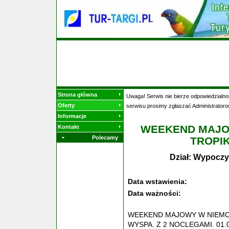
Strona główna
Uwaga! Serwis nie bierze odpowiedzialnoś
Oferty
serwisu prosimy zgłaszać Administratoro
Informacje
WEEKEND MAJOW
Kontakt
Polecamy
TROPIK
Dział: Wypoczy
Data wstawienia:
Data ważności:
WEEKEND MAJOWY W NIEMCZ
WYSPA. Z 2 NOCLEGAMI. 01.05