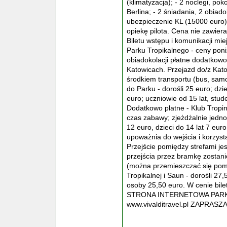
(klimatyzacja); - 2 noclegi, poko
Berlina; - 2 śniadania, 2 obiad
ubezpieczenie KL (15000 euro)
opiekę pilota. Cena nie zawier
Biletu wstępu i komunikacji miej
Parku Tropikalnego - ceny poni
obiadokolacji płatne dodatkowo.
Katowicach. Przejazd do/z Kat
środkiem transportu (bus, s
do Parku - dorośli 25 euro; dzie
euro; uczniowie od 15 lat, stude
Dodatkowo płatne - Klub Tropi
czas zabawy; zjeżdżalnie jedno
12 euro, dzieci do 14 lat 7 euro
upoważnia do wejścia i korzysta
Przejście pomiędzy strefami j
przejścia przez bramkę zostan
(można przemieszczać się pomię
Tropikalnej i Saun - dorośli 27,
osoby 25,50 euro. W cenie bile
STRONA INTERNETOWA PARKU: 
www.vivalditravel.pl ZAPRAS