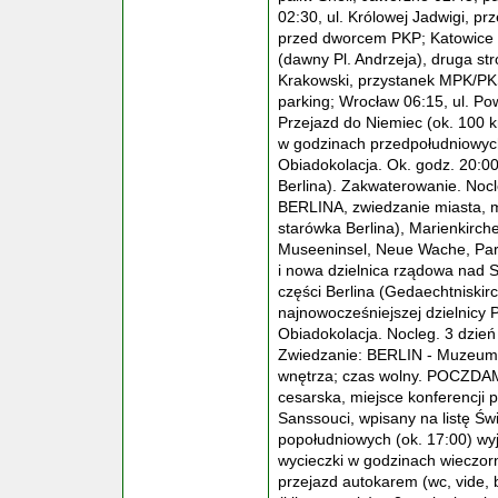
02:30, ul. Królowej Jadwigi, pr
przed dworcem PKP; Katowice 0
(dawny Pl. Andrzeja), druga st
Krakowski, przystanek MPK/PKS;
parking; Wrocław 06:15, ul. Po
Przejazd do Niemiec (ok. 100 k
w godzinach przedpołudniow
Obiadokolacja. Ok. godz. 20:00
Berlina). Zakwaterowanie. Nocl
BERLINA, zwiedzanie miasta, m.
starówka Berlina), Marienkirch
Museeninsel, Neue Wache, Par
i nowa dzielnica rządowa nad 
części Berlina (Gedaechtniskir
najnowocześniejszej dzielnicy 
Obiadokolacja. Nocleg. 3 dzień
Zwiedzanie: BERLIN - Muzeum 
wnętrza; czas wolny. POCZDAM -
cesarska, miejsce konferencji
Sanssouci, wpisany na listę Ś
popołudniowych (ok. 17:00) wy
wycieczki w godzinach wieczo
przejazd autokarem (wc, vide, 