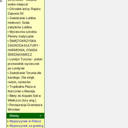
do
wolne
miejsca!
Ośrodek leśny Rajsko
Zapusta
50
Zwiedzanie Lublina
melexem: Szlak
zabytków
Lublina
Wycieczka szkolna
Pieniny
tradycyjnie
ŚWIĘTOKRZYSKA
ZAGRODA KULTURY -
HARMONIA, OSADA
ŚREDNIOWIECZ
Londyn Turysta - polski
przewodnik wycieczek
po
Londynie
Zwiedzanie Torunia dla
każdego. Dla singli,
rodzin,
seniorów
Tropikalna Plaża w
Karczmie u
Macieja
Bilety do Kopalni Soli w
Wieliczce (tury
ang.)
Restauracja Gramatura
Wrocław
Oferty
»
Wypoczynek w Polsce
»
Wypoczynek za granicą