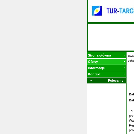
Strona główna
Uwag
zgła
Oferty
Informacje
Kontakt
Polecamy
Da
Da
Tel
prz
War
Rep
pro