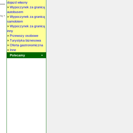
dojazd własny
»
Wypoczynek za granicą
autobusem
ną »
»
Wypoczynek za granicą
samolotem
»
Wypoczynek za granicą
inny
»
Przewozy osobowe
»
Turystyka biznesowa
»
Oferta gastronomiczna
»
Inne
Polecamy