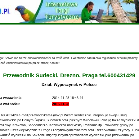
a! Serwis nie bierze odpowiedzialności za treść ofert. Ewentualne naruszenia regulaminu serwisu prosimy
szać Administratorowi po przez stronę Kontakt
Przewodnik Sudecki, Drezno, Praga tel.600431429
Dział: Wypoczynek w Polsce
ta wstawienia:
2014-11-28 18:46:44
ta ważności:
2015-11-28
. 600431429 e-mail przewodnikstas@o2.pl Witam serdecznie. Proponuje swoje usługi
ewodnickie po Dolnym Śląsku, Sudetach oraz pięknym Wrocławiu. Pilotuję także wycieczki 
szawy, Krakowa, Sandomierza, Kazimierza nad Wisłą, Poznania itp. Prowadzę grupy po
ublice Czeskiej włącznie z Pragą i zabytkowymi miastami oraz Rezerwatami Przyrody. Lubi
wadzić wycieczki do Saksonii, między innymi oprowadzam wycieczki jako przewodnik po