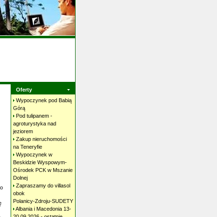
Oferty
Wypoczynek pod Babią
Górą
Pod tulipanem -
agroturystyka nad
jeziorem
Zakup nieruchomości
na
Teneryfie
Wypoczynek w
Beskidzie Wyspowym-
Ośrodek PCK w Mszanie
Dolnej
Zapraszamy do villasol
do
obok
Polanicy-Zdroju-SUDETY
ę
Albania i Macedonia 13-
20.09.2026 - ostatnie