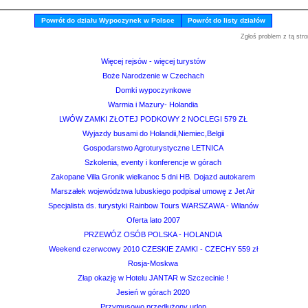
Powrót do działu Wypoczynek w Polsce
Powrót do listy działów
Zgłoś problem z tą stro
Więcej rejsów - więcej turystów
Boże Narodzenie w Czechach
Domki wypoczynkowe
Warmia i Mazury- Holandia
LWÓW ZAMKI ZŁOTEJ PODKOWY 2 NOCLEGI 579 ZŁ
Wyjazdy busami do Holandii,Niemiec,Belgii
Gospodarstwo Agroturystyczne LETNICA
Szkolenia, eventy i konferencje w górach
Zakopane Villa Gronik wielkanoc 5 dni HB. Dojazd autokarem
Marszałek województwa lubuskiego podpisał umowę z Jet Air
Specjalista ds. turystyki Rainbow Tours WARSZAWA - Wilanów
Oferta lato 2007
PRZEWÓZ OSÓB POLSKA - HOLANDIA
Weekend czerwcowy 2010 CZESKIE ZAMKI - CZECHY 559 zł
Rosja-Moskwa
Złap okazję w Hotelu JANTAR w Szczecinie !
Jesień w górach 2020
Przymusowo przedłużony urlop