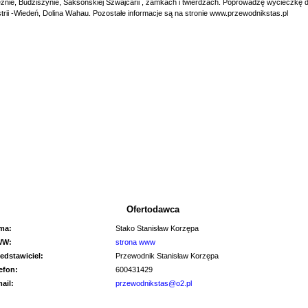
źnie, Budziszynie, Saksońskiej Szwajcarii , zamkach i twierdzach. Poprowadzę wycieczkę 
trii -Wiedeń, Dolina Wahau. Pozostałe informacje są na stronie www.przewodnikstas.pl
Ofertodawca
rma:
Stako Stanisław Korzępa
WW:
strona www
edstawiciel:
Przewodnik Stanisław Korzępa
lefon:
600431429
mail:
przewodnikstas@o2.pl