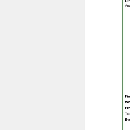
Dre
Aus
Fi
W
Prz
Te
E-