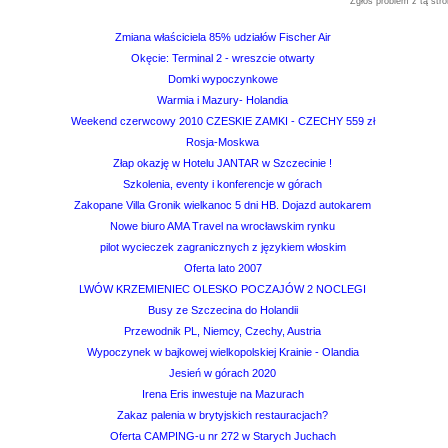
Zgłoś problem z tą stro
Zmiana właściciela 85% udziałów Fischer Air
Okęcie: Terminal 2 - wreszcie otwarty
Domki wypoczynkowe
Warmia i Mazury- Holandia
Weekend czerwcowy 2010 CZESKIE ZAMKI - CZECHY 559 zł
Rosja-Moskwa
Złap okazję w Hotelu JANTAR w Szczecinie !
Szkolenia, eventy i konferencje w górach
Zakopane Villa Gronik wielkanoc 5 dni HB. Dojazd autokarem
Nowe biuro AMA Travel na wrocławskim rynku
pilot wycieczek zagranicznych z językiem włoskim
Oferta lato 2007
LWÓW KRZEMIENIEC OLESKO POCZAJÓW 2 NOCLEGI
Busy ze Szczecina do Holandii
Przewodnik PL, Niemcy, Czechy, Austria
Wypoczynek w bajkowej wielkopolskiej Krainie - Olandia
Jesień w górach 2020
Irena Eris inwestuje na Mazurach
Zakaz palenia w brytyjskich restauracjach?
Oferta CAMPING-u nr 272 w Starych Juchach