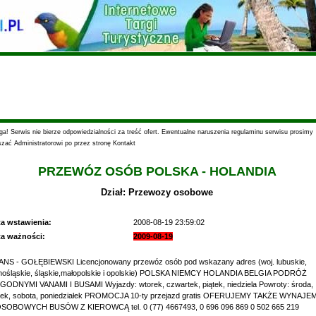
a! Serwis nie bierze odpowiedzialności za treść ofert. Ewentualne naruszenia regulaminu serwisu prosimy
szać Administratorowi po przez stronę Kontakt
PRZEWÓZ OSÓB POLSKA - HOLANDIA
Dział: Przewozy osobowe
ta wstawienia:
2008-08-19 23:59:02
ta ważności:
2009-08-19
NS - GOŁĘBIEWSKI Licencjonowany przewóz osób pod wskazany adres (woj. lubuskie,
nośląskie, śląskie,małopolskie i opolskie) POLSKA NIEMCY HOLANDIA BELGIA PODRÓŻ
ODNYMI VANAMI I BUSAMI Wyjazdy: wtorek, czwartek, piątek, niedziela Powroty: środa,
tek, sobota, poniedziałek PROMOCJA 10-ty przejazd gratis OFERUJEMY TAKŻE WYNAJE
OSOBOWYCH BUSÓW Z KIEROWCĄ tel. 0 (77) 4667493, 0 696 096 869 0 502 665 219