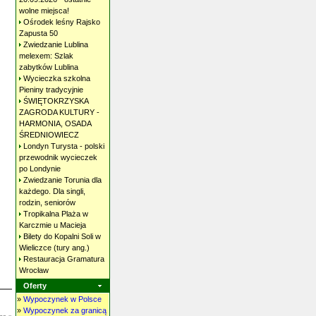
wolne
miejsca!
Ośrodek leśny Rajsko
Zapusta
50
Zwiedzanie Lublina
melexem: Szlak
zabytków
Lublina
Wycieczka szkolna
Pieniny
tradycyjnie
ŚWIĘTOKRZYSKA
ZAGRODA KULTURY -
HARMONIA, OSADA
ŚREDNIOWIECZ
Londyn Turysta - polski
przewodnik wycieczek
po
Londynie
Zwiedzanie Torunia dla
każdego. Dla singli,
rodzin,
seniorów
Tropikalna Plaża w
Karczmie u
Macieja
Bilety do Kopalni Soli w
Wieliczce (tury
ang.)
Restauracja Gramatura
Wrocław
Oferty
»
Wypoczynek w Polsce
»
Wypoczynek za granicą