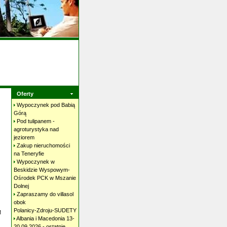
Oferty
Wypoczynek pod Babią
Górą
Pod tulipanem -
agroturystyka nad
jeziorem
Zakup nieruchomości
na
Teneryfie
Wypoczynek w
Beskidzie Wyspowym-
Ośrodek PCK w Mszanie
Dolnej
Zapraszamy do villasol
obok
Polanicy-Zdroju-SUDETY
M
Albania i Macedonia 13-
20.09.2026 - ostatnie