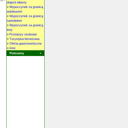
ną »
dojazd własny
»
Wypoczynek za granicą
autobusem
»
Wypoczynek za granicą
samolotem
»
Wypoczynek za granicą
inny
»
Przewozy osobowe
»
Turystyka biznesowa
»
Oferta gastronomiczna
»
Inne
Polecamy