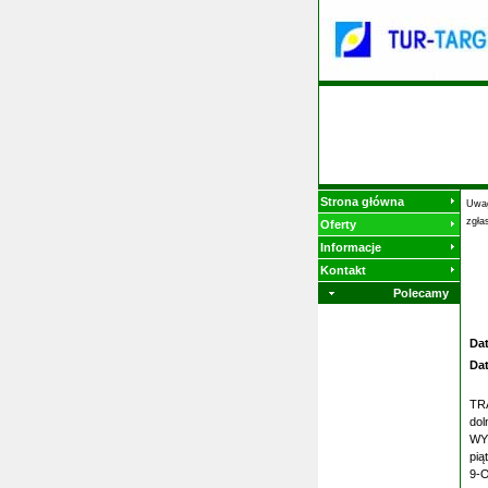
Strona główna
Uwag
zgła
Oferty
Informacje
Kontakt
Polecamy
Da
Da
TRA
dol
WYG
pią
9-