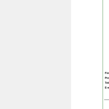
Fi
Prz
Te
E-