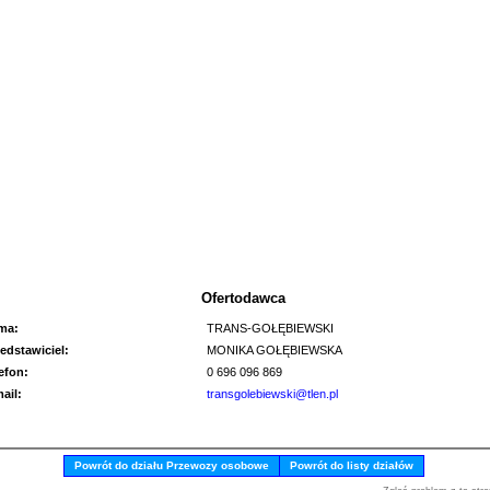
Ofertodawca
rma:
TRANS-GOŁĘBIEWSKI
edstawiciel:
MONIKA GOŁĘBIEWSKA
lefon:
0 696 096 869
mail:
transgolebiewski@tlen.pl
Powrót do działu Przewozy osobowe
Powrót do listy działów