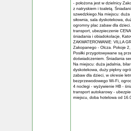
- położona jest w dzielnicy Zak
z natryskiem i toaletą. Śniada
szwedzkiego.Na miejscu: duża ja
siłownia, sala dyskotekowa, du
ogromny plac zabaw dla dzieci
transport, ubezpieczenie CE
śniadania i obiadokolacje, K
ZAKWATEROWANIE: VILLA GRONI
Zakopanego - Olcza. Pokoje 2, 3
Posiłki przygotowywane są prz
doświadczeniem. Śniadania se
Na miejscu: duża jadalnia, bilar
dyskotekowa, duży piękny ogró
zabaw dla dzieci, w okresie le
bezprzewodowego Wi-Fi, ogrod
4 noclegi - wyżywienie HB - śn
transport autokarowy - ubezpi
miejscu, doba hotelowa od 16.