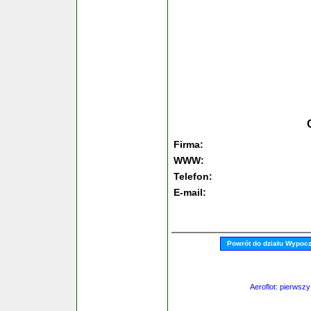
Firma:
WWW:
Telefon:
E-mail:
Powrót do działu Wypoc
Aeroflot: pierwsz