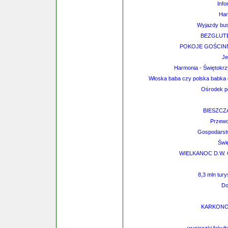
Info
Ham
Wyjazdy busa
BEZGLUT
POKOJE GOŚCI
Je
Harmonia - Świętokrz
Włoska baba czy polska babka 
Ośrodek p
BIESZCZA
Przewo
Gospodarst
Świ
WIELKANOC D.W.
8,3 mln tury
Do
KARKONOS