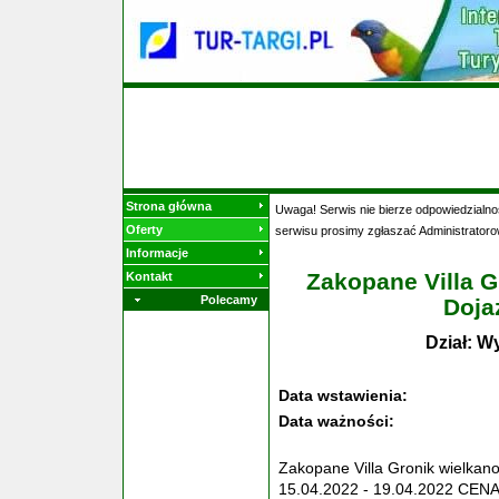
Strona główna
Uwaga! Serwis nie bierze odpowiedzialnoś
Oferty
serwisu prosimy zgłaszać Administratoro
Informacje
Zakopane Villa G
Kontakt
Polecamy
Doja
Dział: W
Data wstawienia:
Data ważności:
Zakopane Villa Gronik wielkan
15.04.2022 - 19.04.2022 CE