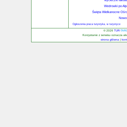
wycieczki fakul
Wedrowki po Alp
Święta Wielkanocne Ośr
Nowoś
Ogłoszenia praca turystyka, w turystyce
© 2026
TUR-
TAR
Korzystanie z serwisu oznacza a
strona główna
|
kon