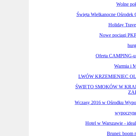
Wolne p
Święta Wielkanocne Ośrodek 
Holiday Trave
Nowe pociągi PKP
hurg
Oferta CAMPING-u n
Warmia i M
LWÓW KRZEMIENIEC OL
ŚWIĘTO SMOKÓW W KRAK
ZA
Wczasy 2016 w Ośrodku Wyp
wypoczy
Hotel w Warszawie - ideal
Brunei: boom r