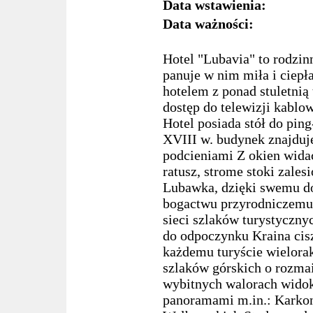
Data wstawienia:
Data ważności:
Hotel "Lubavia" to rodzinn
panuje w nim miła i ciepł
hotelem z ponad stuletnią
dostęp do telewizji kabl
Hotel posiada stół do pin
XVIII w. budynek znajduj
podcieniami Z okien wida
ratusz, strome stoki zale
Lubawka, dzięki swemu d
bogactwu przyrodniczemu 
sieci szlaków turystyczny
do odpoczynku Kraina cis
każdemu turyście wielorak
szlaków górskich o rozmai
wybitnych walorach wido
panoramami m.in.: Karko