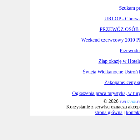
Szukam pr
URLOP - Chorwac
PRZEWÓZ OSÓB 
Weekend czerwcowy 2010
Przewodn
Złap okazję w Hote
Święta Wielkanocne Ustroń 
Zakopane: ceny sp
Ogłoszenia praca turystyka, w tur
© 2026
TUR-
TARGI
.P
Korzystanie z serwisu oznacza akcep
strona główna
|
kontak