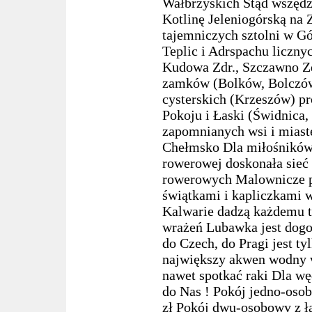
Wałbrzyskich Stąd wszędz
Kotlinę Jeleniogórską na
tajemniczych sztolni w G
Teplic i Adrspachu licznyc
Kudowa Zdr., Szczawno Zdr
zamków (Bolków, Bolczów
cysterskich (Krzeszów) pr
Pokoju i Łaski (Świdnica
zapomnianych wsi i miaste
Chełmsko Dla miłośników 
rowerowej doskonała sieć
rowerowych Malownicze p
świątkami i kapliczkami
Kalwarie dadzą każdemu 
wrażeń Lubawka jest dog
do Czech, do Pragi jest t
największy akwen wodny 
nawet spotkać raki Dla wę
do Nas ! Pokój jedno-osob
zł Pokój dwu-osobowy z ła