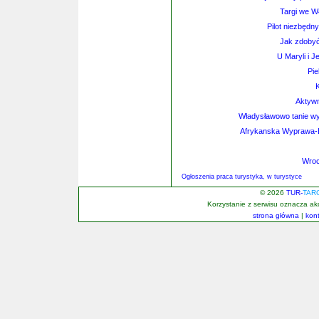
Targi we
Pilot niezbędn
Jak zdobyć 
U Maryli i J
Pie
Aktywn
Władysławowo tanie wy
Afrykanska Wyprawa-
Wroc
Ogłoszenia praca turystyka, w turystyce
© 2026
TUR-
TAR
Korzystanie z serwisu oznacza a
strona główna
|
kon