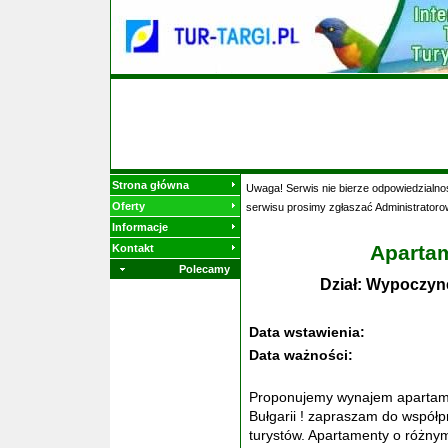
Strona główna
Uwaga! Serwis nie bierze odpowiedzialnoś
Oferty
serwisu prosimy zgłaszać Administratoro
Informacje
Apartam
Kontakt
Polecamy
Dział: Wypoczyn
Data wstawienia:
Data ważności:
Proponujemy wynajem apartame
Bułgarii ! zapraszam do współp
turystów. Apartamenty o różny