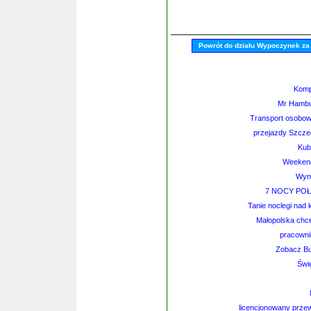
Powrót do działu Wypoczynek za
Komp
Mr Hambur
Transport osobo
przejazdy Szczec
Kub
Weekend 
Wyn
7 NOCY PO
Tanie noclegi nad
Małopolska chce
pracowni
Zobacz Bur
Świ
licencjonowany przew