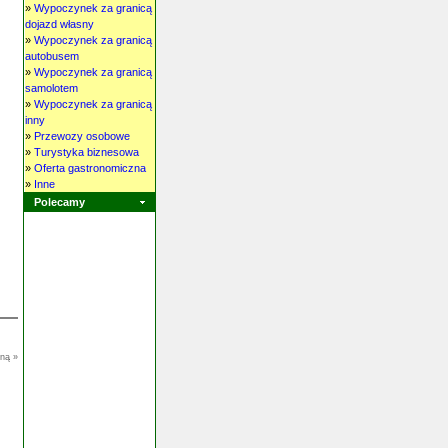
»
Wypoczynek za granicą
dojazd własny
»
Wypoczynek za granicą
autobusem
»
Wypoczynek za granicą
samolotem
»
Wypoczynek za granicą
inny
»
Przewozy osobowe
»
Turystyka biznesowa
»
Oferta gastronomiczna
»
Inne
Polecamy
oną »