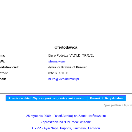
Ofertodawca
rma:
Biuro Podróży VIVALDI TRAVEL
WW:
strona www
zedstawiciel:
dyrektor Krzysztof Krawiec
lefon:
032-607-11-13
mail:
biuro@vivalditravel.pl
Powrót do działu Wypoczynek za granicą autobusem
Powrót do listy działów
Zgłoś problem z tą str
25 stycznia 2009 - Dzień Atrakcji na Zamku Królewskim
Zaproszenie na "Dni Polski w Kenii"
CYPR - Ayia Napa, Paphos, Limmasol, Larnaca