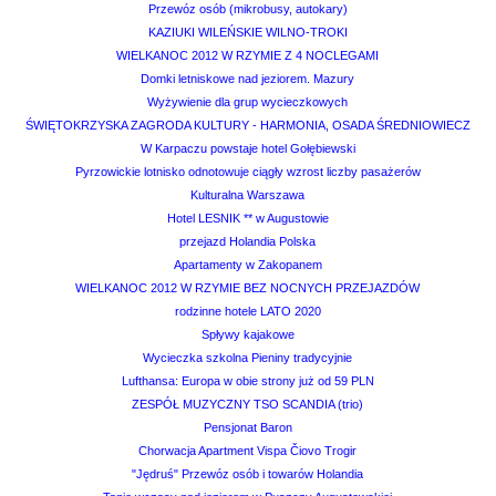
Przewóz osób (mikrobusy, autokary)
KAZIUKI WILEŃSKIE WILNO-TROKI
WIELKANOC 2012 W RZYMIE Z 4 NOCLEGAMI
Domki letniskowe nad jeziorem. Mazury
Wyżywienie dla grup wycieczkowych
ŚWIĘTOKRZYSKA ZAGRODA KULTURY - HARMONIA, OSADA ŚREDNIOWIECZ
W Karpaczu powstaje hotel Gołębiewski
Pyrzowickie lotnisko odnotowuje ciągły wzrost liczby pasażerów
Kulturalna Warszawa
Hotel LESNIK ** w Augustowie
przejazd Holandia Polska
Apartamenty w Zakopanem
WIELKANOC 2012 W RZYMIE BEZ NOCNYCH PRZEJAZDÓW
rodzinne hotele LATO 2020
Spływy kajakowe
Wycieczka szkolna Pieniny tradycyjnie
Lufthansa: Europa w obie strony już od 59 PLN
ZESPÓŁ MUZYCZNY TSO SCANDIA (trio)
Pensjonat Baron
Chorwacja Apartment Vispa Čiovo Trogir
"Jędruś" Przewóz osób i towarów Holandia