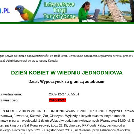
a! Serwis nie bierze odpowiedzialności za treść ofert. Ewentualne naruszenia regulaminu serwisu prosimy
szać Administratorowi po przez stronę Kontakt
DZIEŃ KOBIET W WIEDNIU JEDNODNIOWA
Dział: Wypoczynek za granicą autobusem
ta wstawienia:
2009-12-27 00:55:51
ta ważności:
2010-12-27
IEŃ KOBIET 2010 W WIEDNIU JEDNODNIOWA 05.03.2010 - 07.03.2010 ; Wyjazd z: Krako
zanowa, Jaworzna, Katowic, Żor, Cieszyna. Wyjazdy z innych miast w innych cenach.
owy program wycieczki: 1 dzień Wyjazd w godzinach wieczornych (Warszawa 19:00, ul. E
ter, parking przy Sali Kongresowej; Łódź 21:15, dworzec PKP Łódź Fabr., parking od ul.
ińskiego; Piotrków Tryb. 22:15; Częstochowa 23:30, ul. Wilsona, przy Filharmonii; Wrocław