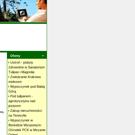
Oferty
Ustroń - pobyty
zdrowotne w Sanatorium
Tulipan i
Magnolia
Zwiedzanie Krakowa
melexem
Wypoczynek pod Babią
Górą
Pod tulipanem -
agroturystyka nad
jeziorem
Zakup nieruchomości
wa,
na
Teneryfie
Wypoczynek w
.
Beskidzie Wyspowym-
Ośrodek PCK w Mszanie
Dolnej