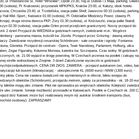
00, ul. Powstańców Śl., hotel "Wrocław"; Opole 23:30, róg ul. Dubois i 1 Maja, parking; Gliwic
30 (sobota), Pl. Krakowski, przystanek MPK/PKS; Kraków 23:00, ul. Kałuży, obok hotelu
covia; Chrzanów 23:40, ul. Trzebińska, stacja paliw Shell; Jaworzno 00:10 (sobota), parking
y Hali Wid.-Sport.; Katowice 01:00 (sobota), Pl. Oddziałów Młodzieży Powst. (dawny Pl.
rzeja), druga strona dworca PKP; Żory 01:30 (sobota), ul. Kościuszki, stacja paliw Statoil;
szyn 02:30 (sobota), stacja paliw Orlen przed przejściem granicznym). Nocny przejazd do
trii. 2 dzień Przyjazd do WIEDNIA w godzinach rannych, zwiedzanie m.in.: Wzgórze
lenberg - panorama miasta, kościół św. Józefa. Przejazd przez Grinzing - dawną wioskę
iarzy. Zwiedzanie rezydencji cesarskiej Schönbrunn - sale cesarskie i ogrody: Fontanna
tuna, Glorietta. Przejazd do centrum - Opera, Teatr Narodowy, Parlament, Hofburg, ulica
ben, Zegar Figuralny, Kolumna Morowa, katedra św. Szczepana. Czas wolny. W godzinach
czornych, ok. 21:00 wyjazd w drogę powrotną. W Czechach przerwa na posiłek i zakupy na
nej strefie wolnocłowej w Znojmie. 3 dzień Zakończenie wycieczki w godzinach
nych/przedpołudniowych. CENA 199 Zł/OS. ZAWIERA: - przejazd autokarem (wc, video, bar
matyzacja) lub busem (klimatyzacja); - ubezpieczenie KL (6000 euro) i NNW (1300 euro); -
ekę pilota. Cena nie zawiera świadczeń nie wymienionych w ofercie, biletu wstępu do
edzanych obiektów (Schönbrunn), przejazdu metrem, opłaty za przewodnika - ok. 18-20 eur
y biletów mogą ulec zmianie. Pilot nie oprowadza po wnętrzach obiektów. Kolejność zwiedza
e ulec zmianie. Istnieje możliwość przesiadki w Katowicach. Posiłek w Czechach ok. 200 C
ejazd do/z Katowic może być realizowany innym niż autokar środkiem transportu (bus,
mochód osobowy). ZAPRASZAMY