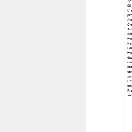
22:
00:
Cra
prz
And
Cie
Aus
Kah
win
Nep
Gra
wie
daw
ran
kli
opi
zwi
Cen
moż
Prz
sa