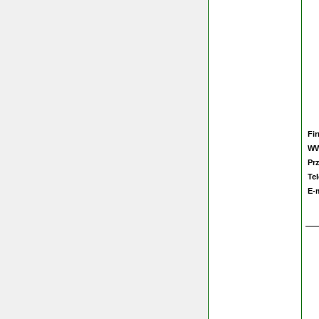
Fi
W
Pr
Te
E-