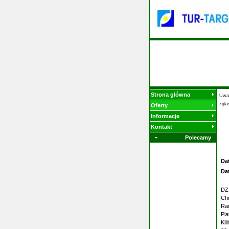
Strona główna
Uwag
zgła
Oferty
Informacje
Kontakt
Polecamy
Da
Da
DZ
Chr
Ram
Pla
Kil