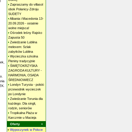
e
Zapraszamy do villasol
obok Polanicy-Zdroju
SUDETY
Albania i Macedonia 13-
20.09.2026 - ostatnie
wolne
miejsca!
Ośrodek leśny Rajsko
Zapusta
50
Zwiedzanie Lublina
melexem: Szlak
zabytków
Lublina
Wycieczka szkolna
Pieniny
tradycyjnie
ek,
ŚWIĘTOKRZYSKA
ZAGRODA KULTURY -
HARMONIA, OSADA
o.
ŚREDNIOWIECZ
nia
Londyn Turysta - polski
ZK.
przewodnik wycieczek
po
Londynie
Zwiedzanie Torunia dla
każdego. Dla singli,
rodzin,
seniorów
Tropikalna Plaża w
Karczmie u
Macieja
Oferty
»
Wypoczynek w Polsce