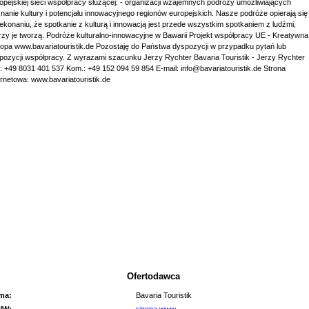
opejskiej sieci współpracy służącej: - organizacji wzajemnych podróży umożliwiających
nanie kultury i potencjału innowacyjnego regionów europejskich. Nasze podróże opierają się
ekonaniu, że spotkanie z kulturą i innowacją jest przede wszystkim spotkaniem z ludźmi,
rzy je tworzą. Podróże kulturalno-innowacyjne w Bawarii Projekt współpracy UE - Kreatywna
opa www.bavariatouristik.de Pozostaję do Państwa dyspozycji w przypadku pytań lub
pozycji współpracy. Z wyrazami szacunku Jerzy Rychter Bavaria Touristik - Jerzy Rychter
.: +49 8031 401 537 Kom.: +49 152 094 59 854 E-mail: info@bavariatouristik.de Strona
ernetowa: www.bavariatouristik.de
Ofertodawca
rma:
Bavaria Touristik