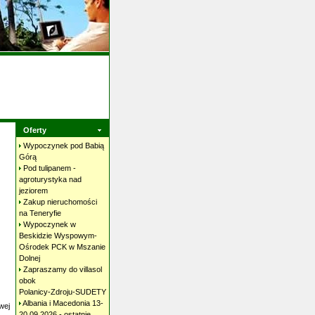
Oferty
Wypoczynek pod Babią
Górą
Pod tulipanem -
agroturystyka nad
jeziorem
Zakup nieruchomości
na
Teneryfie
Wypoczynek w
Beskidzie Wyspowym-
Ośrodek PCK w Mszanie
Dolnej
Zapraszamy do villasol
obok
Polanicy-Zdroju-SUDETY
Albania i Macedonia 13-
wej
20.09.2026 - ostatnie