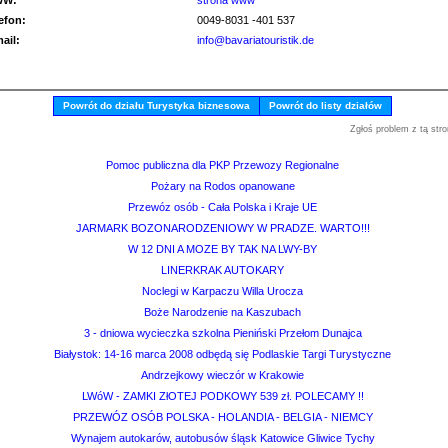
WW:
strona www
lefon:
0049-8031 -401 537
mail:
info@bavariatouristik.de
Powrót do działu Turystyka biznesowa
Powrót do listy działów
Zgłoś problem z tą stro
Pomoc publiczna dla PKP Przewozy Regionalne
Pożary na Rodos opanowane
Przewóz osób - Cała Polska i Kraje UE
JARMARK BOZONARODZENIOWY W PRADZE. WARTO!!!
W 12 DNI A MOZE BY TAK NA LWY-BY
LINERKRAK AUTOKARY
Noclegi w Karpaczu Willa Urocza
Boże Narodzenie na Kaszubach
3 - dniowa wycieczka szkolna Pieniński Przełom Dunajca
Białystok: 14-16 marca 2008 odbędą się Podlaskie Targi Turystyczne
Andrzejkowy wieczór w Krakowie
LWóW - ZAMKI ZłOTEJ PODKOWY 539 zł. POLECAMY !!
PRZEWÓZ OSÓB POLSKA - HOLANDIA - BELGIA - NIEMCY
Wynajem autokarów, autobusów śląsk Katowice Gliwice Tychy