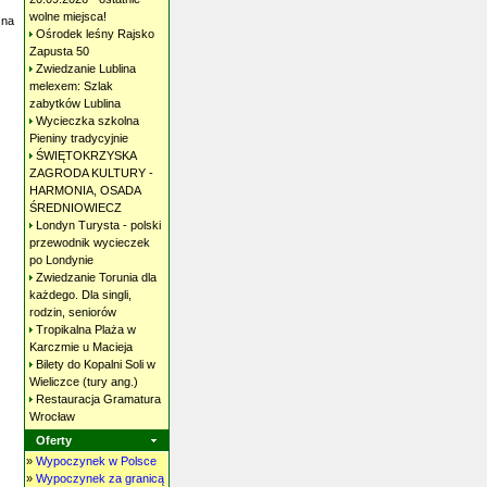
wolne
miejsca!
 na
Ośrodek leśny Rajsko
Zapusta
50
Zwiedzanie Lublina
melexem: Szlak
zabytków
Lublina
Wycieczka szkolna
Pieniny
tradycyjnie
ŚWIĘTOKRZYSKA
ZAGRODA KULTURY -
HARMONIA, OSADA
ŚREDNIOWIECZ
Londyn Turysta - polski
przewodnik wycieczek
po
Londynie
Zwiedzanie Torunia dla
każdego. Dla singli,
rodzin,
seniorów
Tropikalna Plaża w
Karczmie u
Macieja
Bilety do Kopalni Soli w
Wieliczce (tury
ang.)
Restauracja Gramatura
Wrocław
Oferty
»
Wypoczynek w Polsce
»
Wypoczynek za granicą