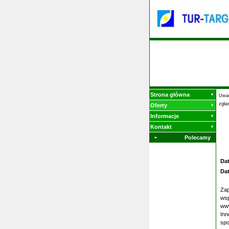
Strona główna
Uwag
zgła
Oferty
Informacje
Kontakt
Polecamy
Da
Da
Zap
wsp
www
Inn
spo