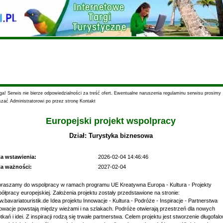
a! Serwis nie bierze odpowiedzialności za treść ofert. Ewentualne naruszenia regulaminu serwisu prosimy
szać Administratorowi po przez stronę Kontakt
Europejski projekt wspolpracy
Dział: Turystyka biznesowa
ta wstawienia:
2026-02-04 14:46:46
ta ważności:
2027-02-04
raszamy do wspolpracy w ramach programu UE Kreatywna Europa - Kultura - Projekty
ółpracy europejskiej. Założenia projektu zostały przedstawione na stronie:
.bavariatouristik.de Idea projektu Innowacje - Kultura - Podróże - Inspiracje - Partnerstwa
owacje powstają między wieżami i na szlakach. Podróże otwierają przestrzeń dla nowych
tkań i idei. Z inspiracji rodzą się trwałe partnerstwa. Celem projektu jest stworzenie długofalo