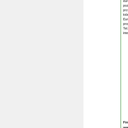
eur
poz
prz
któ
Eur
pro
Tel
int
Fi