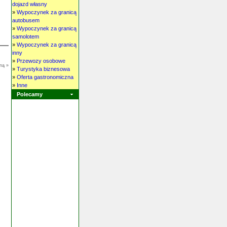
dojazd własny
»
Wypoczynek za granicą
autobusem
»
Wypoczynek za granicą
samolotem
»
Wypoczynek za granicą
inny
»
Przewozy osobowe
ną »
»
Turystyka biznesowa
»
Oferta gastronomiczna
»
Inne
Polecamy