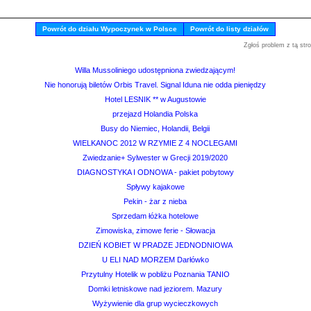
Powrót do działu Wypoczynek w Polsce
Powrót do listy działów
Zgłoś problem z tą str
Willa Mussoliniego udostępniona zwiedzającym!
Nie honorują biletów Orbis Travel. Signal Iduna nie odda pieniędzy
Hotel LESNIK ** w Augustowie
przejazd Holandia Polska
Busy do Niemiec, Holandii, Belgii
WIELKANOC 2012 W RZYMIE Z 4 NOCLEGAMI
Zwiedzanie+ Sylwester w Grecji 2019/2020
DIAGNOSTYKA I ODNOWA - pakiet pobytowy
Spływy kajakowe
Pekin - żar z nieba
Sprzedam łóżka hotelowe
Zimowiska, zimowe ferie - Słowacja
DZIEŃ KOBIET W PRADZE JEDNODNIOWA
U ELI NAD MORZEM Darłówko
Przytulny Hotelik w pobliżu Poznania TANIO
Domki letniskowe nad jeziorem. Mazury
Wyżywienie dla grup wycieczkowych