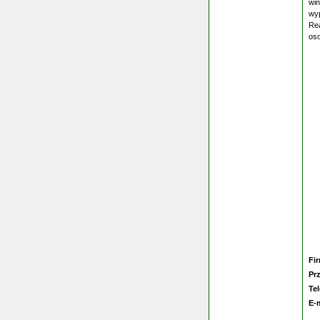
win
wyp
Rea
oso
Fi
Pr
Te
E-