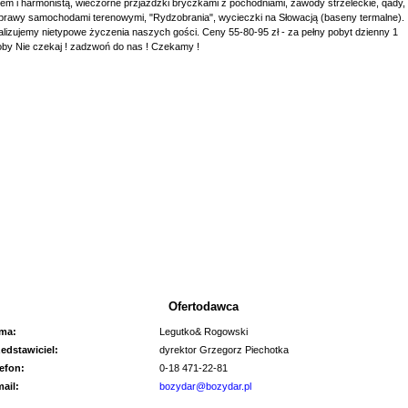
em i harmonistą, wieczorne przjażdżki bryczkami z pochodniami, zawody strzeleckie, qady,
rawy samochodami terenowymi, "Rydzobrania", wycieczki na Słowacją (baseny termalne).
lizujemy nietypowe życzenia naszych gości. Ceny 55-80-95 zł - za pełny pobyt dzienny 1
by Nie czekaj ! zadzwoń do nas ! Czekamy !
Ofertodawca
rma:
Legutko& Rogowski
zedstawiciel:
dyrektor Grzegorz Piechotka
lefon:
0-18 471-22-81
mail:
bozydar@bozydar.pl