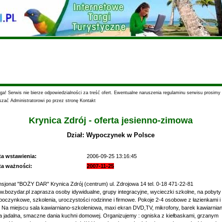
a! Serwis nie bierze odpowiedzialności za treść ofert. Ewentualne naruszenia regulaminu serwisu prosimy
szać Administratorowi po przez stronę Kontakt
Krynica Zdrój - oferta jesienno-zimowa
Dział: Wypoczynek w Polsce
ta wstawienia:
2006-09-25 13:16:45
ta ważności:
2007-11-25
sjonat "BOŻY DAR" Krynica Zdrój (centrum) ul. Zdrojowa 14 tel. 0-18 471-22-81
.bozydar.pl zaprasza osoby idywidualne, grupy integracyjne, wycieczki szkolne, na pobyty
oczynkowe, szkolenia, uroczystości rodzinne i firmowe. Pokoje 2-4 osobowe z łazienkami i
 Na miejscu sala kawiarniano-szkoleniowa, maxi ekran DVD,TV, mikrofony, barek kawiarnian
a jadalna, smaczne dania kuchni domowej. Organizujemy : ogniska z kiełbaskami, grzanym