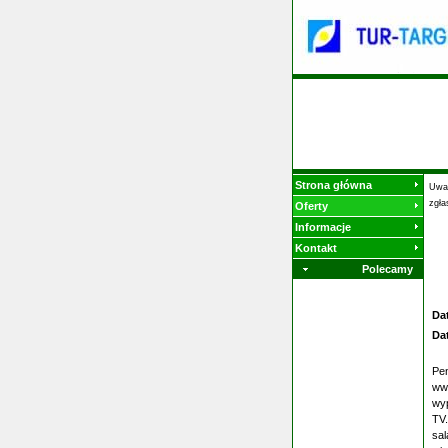
Strona główna
Uwag
zgła
Oferty
Informacje
Kontakt
Polecamy
Da
Da
Pen
www
wyp
TV.
sal