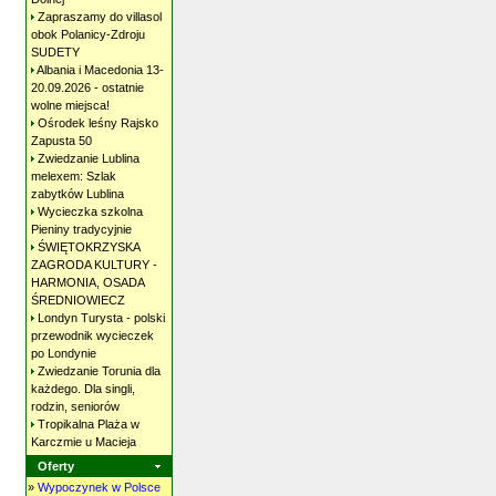
Zapraszamy do villasol
obok Polanicy-Zdroju
SUDETY
Albania i Macedonia 13-
20.09.2026 - ostatnie
wolne
miejsca!
Ośrodek leśny Rajsko
Zapusta
50
Zwiedzanie Lublina
melexem: Szlak
zabytków
Lublina
Wycieczka szkolna
Pieniny
tradycyjnie
ŚWIĘTOKRZYSKA
ZAGRODA KULTURY -
HARMONIA, OSADA
ŚREDNIOWIECZ
Londyn Turysta - polski
przewodnik wycieczek
po
Londynie
Zwiedzanie Torunia dla
każdego. Dla singli,
rodzin,
seniorów
Tropikalna Plaża w
Karczmie u
Macieja
Oferty
»
Wypoczynek w Polsce