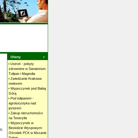
Oferty
Ustroń - pobyty
zdrowotne w Sanatorium
Tulipan i
Magnolia
Zwiedzanie Krakowa
melexem
Wypoczynek pod Babią
Górą
Pod tulipanem -
agroturystyka nad
jeziorem
Zakup nieruchomości
na
Teneryfie
Wypoczynek w
Beskidzie Wyspowym-
y,
Ośrodek PCK w Mszanie
Dolnej