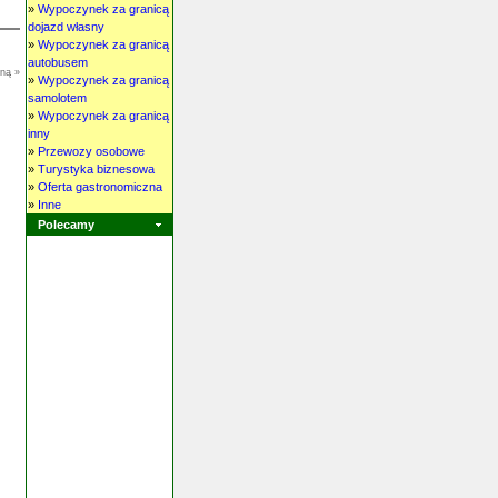
»
Wypoczynek za granicą
dojazd własny
»
Wypoczynek za granicą
autobusem
oną »
»
Wypoczynek za granicą
samolotem
»
Wypoczynek za granicą
inny
»
Przewozy osobowe
»
Turystyka biznesowa
»
Oferta gastronomiczna
»
Inne
Polecamy