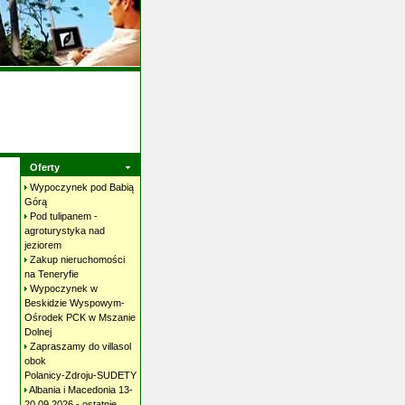
Oferty
Wypoczynek pod Babią
Górą
Pod tulipanem -
agroturystyka nad
jeziorem
Zakup nieruchomości
na
Teneryfie
Wypoczynek w
Beskidzie Wyspowym-
Ośrodek PCK w Mszanie
Dolnej
Zapraszamy do villasol
obok
Polanicy-Zdroju-SUDETY
Albania i Macedonia 13-
20.09.2026 - ostatnie