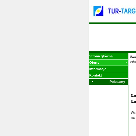
Strona główna
Uwag
zgła
Oferty
Informacje
Kontakt
Polecamy
Da
Da
Wsp
nar