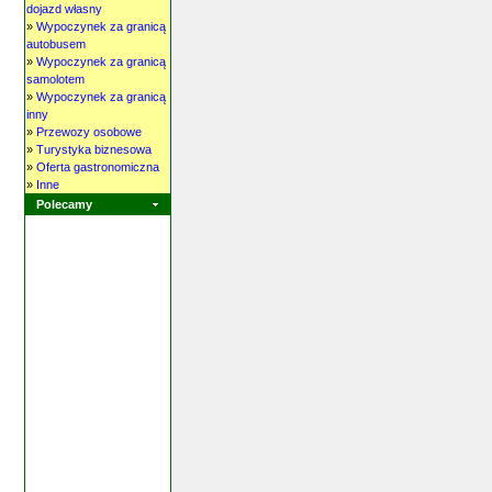
dojazd własny
»
Wypoczynek za granicą
autobusem
»
Wypoczynek za granicą
samolotem
»
Wypoczynek za granicą
inny
»
Przewozy osobowe
»
Turystyka biznesowa
»
Oferta gastronomiczna
»
Inne
Polecamy