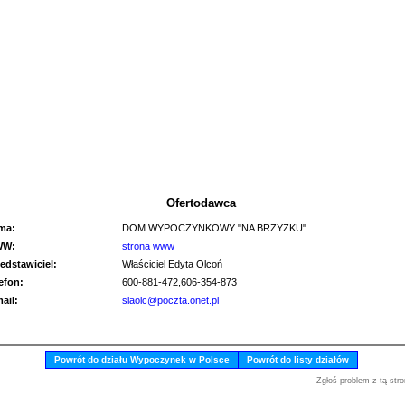
Ofertodawca
rma:
DOM WYPOCZYNKOWY "NA BRZYZKU"
WW:
strona www
edstawiciel:
Właściciel Edyta Olcoń
lefon:
600-881-472,606-354-873
mail:
slaolc@poczta.onet.pl
Powrót do działu Wypoczynek w Polsce
Powrót do listy działów
Zgłoś problem z tą stro