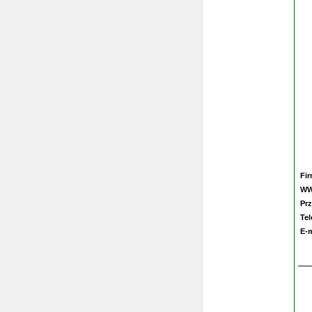
Fi
W
Prz
Te
E-