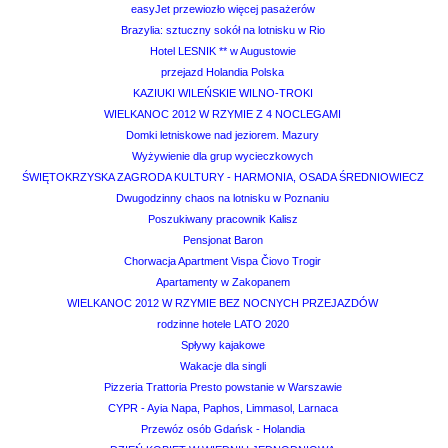
easyJet przewiozło więcej pasażerów
Brazylia: sztuczny sokół na lotnisku w Rio
Hotel LESNIK ** w Augustowie
przejazd Holandia Polska
KAZIUKI WILEŃSKIE WILNO-TROKI
WIELKANOC 2012 W RZYMIE Z 4 NOCLEGAMI
Domki letniskowe nad jeziorem. Mazury
Wyżywienie dla grup wycieczkowych
ŚWIĘTOKRZYSKA ZAGRODA KULTURY - HARMONIA, OSADA ŚREDNIOWIECZ
Dwugodzinny chaos na lotnisku w Poznaniu
Poszukiwany pracownik Kalisz
Pensjonat Baron
Chorwacja Apartment Vispa Čiovo Trogir
Apartamenty w Zakopanem
WIELKANOC 2012 W RZYMIE BEZ NOCNYCH PRZEJAZDÓW
rodzinne hotele LATO 2020
Spływy kajakowe
Wakacje dla singli
Pizzeria Trattoria Presto powstanie w Warszawie
CYPR - Ayia Napa, Paphos, Limmasol, Larnaca
Przewóz osób Gdańsk - Holandia