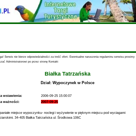
a! Serwis nie bierze odpowiedzialności za treść ofert. Ewentualne naruszenia regulaminu serwisu prosimy
szać Administratorowi po przez stronę Kontakt
Białka Tatrzańska
Dział: Wypoczynek w Polsce
ta wstawienia:
2006-09-25 15:00:07
ta ważności:
2007-09-25
aniałe miejsce wypoczynku- noclegi i wyżywienie w pięknym miejscu pod wyciagami
ciarskimi. 34-405 Białka Tatrzańska ul. Środkowa 106C