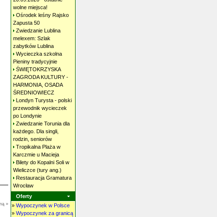
wolne
miejsca!
Ośrodek leśny Rajsko
Zapusta
50
Zwiedzanie Lublina
melexem: Szlak
zabytków
Lublina
Wycieczka szkolna
Pieniny
tradycyjnie
ŚWIĘTOKRZYSKA
ZAGRODA KULTURY -
HARMONIA, OSADA
ŚREDNIOWIECZ
Londyn Turysta - polski
przewodnik wycieczek
po
Londynie
Zwiedzanie Torunia dla
każdego. Dla singli,
rodzin,
seniorów
Tropikalna Plaża w
Karczmie u
Macieja
Bilety do Kopalni Soli w
Wieliczce (tury
ang.)
Restauracja Gramatura
Wrocław
Oferty
ną »
»
Wypoczynek w Polsce
»
Wypoczynek za granicą