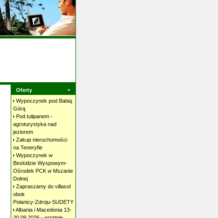
Oferty
Wypoczynek pod Babią
Górą
Pod tulipanem -
agroturystyka nad
jeziorem
Zakup nieruchomości
na
Teneryfie
Wypoczynek w
Beskidzie Wyspowym-
Ośrodek PCK w Mszanie
Dolnej
Zapraszamy do villasol
obok
Polanicy-Zdroju-SUDETY
Albania i Macedonia 13-
20.09.2026 - ostatnie