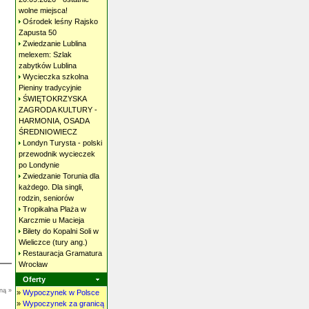
wolne
miejsca!
Ośrodek leśny Rajsko
Zapusta
50
Zwiedzanie Lublina
melexem: Szlak
zabytków
Lublina
Wycieczka szkolna
Pieniny
tradycyjnie
ŚWIĘTOKRZYSKA
ZAGRODA KULTURY -
HARMONIA, OSADA
ŚREDNIOWIECZ
Londyn Turysta - polski
przewodnik wycieczek
po
Londynie
Zwiedzanie Torunia dla
każdego. Dla singli,
rodzin,
seniorów
Tropikalna Plaża w
Karczmie u
Macieja
Bilety do Kopalni Soli w
Wieliczce (tury
ang.)
Restauracja Gramatura
Wrocław
Oferty
ną »
»
Wypoczynek w Polsce
»
Wypoczynek za granicą