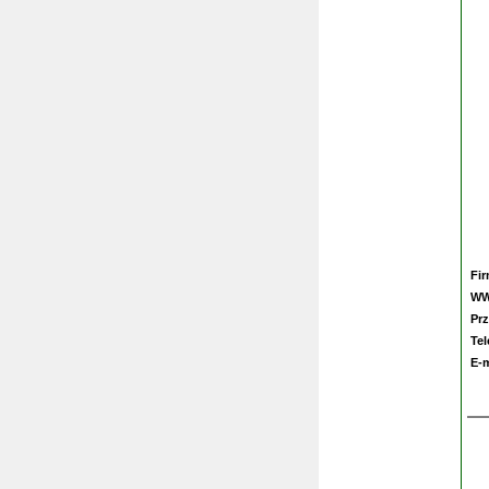
Fi
W
Prz
Te
E-