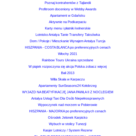
Poznaj kontrahentów z Tajlandii
Profitroom doceniony w Webby Awards
Apartament w Gdańsku
Aktywnie na Podkarpaciu
Karty menu i płatniki kelnerskie
Lotnisko Antalya Tanie Transfery Taksówka
Dom / Pokoje / Mieszkanie Wynajem Antalya Turcja
HISZPANIA - COSTA BLANCA po preferencyjnych cenach
Włochy 2021
Rainbow Tours Ukraina sprzedane
W piątek rozpoczyna się akcja Polska zobacz więcej
Bali 2013
Willa Skała w Karpaczu
Apartamenty SunSeasons24 Kołobrzeg
WYJAZD NA BEATYFIKACJĘ JANA PAWŁA II Z NOCLEGIEM
Antalya Usługi Taxi Dla Osób Niepełnosprawnych
Wypoczynek nad morzem w Pobierowie
HISZPANIA - MAJORKA po preferencyjnych cenach
Ośrodek Jelonek Karpicko
Wybuch w stolicy Tunezji
Kasjer Lotniczy / System Rezerw