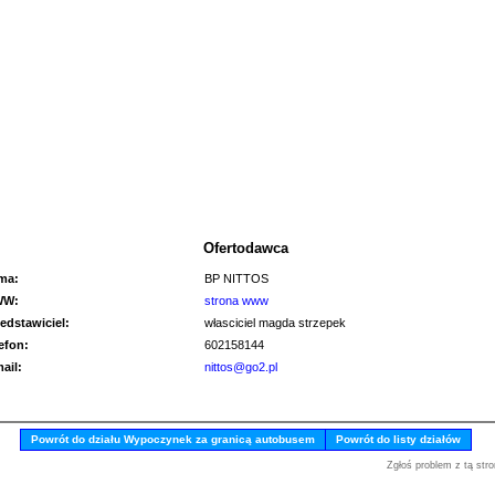
Ofertodawca
rma:
BP NITTOS
WW:
strona www
edstawiciel:
własciciel magda strzepek
lefon:
602158144
mail:
nittos@go2.pl
Powrót do działu Wypoczynek za granicą autobusem
Powrót do listy działów
Zgłoś problem z tą stro