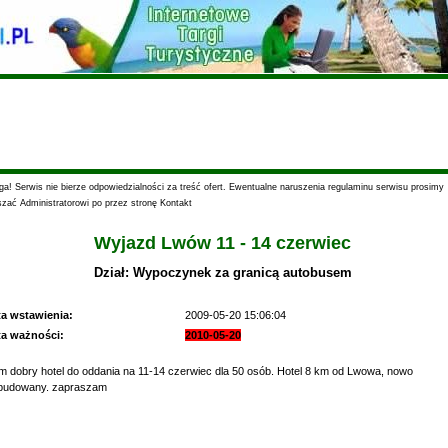
a! Serwis nie bierze odpowiedzialności za treść ofert. Ewentualne naruszenia regulaminu serwisu prosimy
szać Administratorowi po przez stronę Kontakt
Wyjazd Lwów 11 - 14 czerwiec
Dział: Wypoczynek za granicą autobusem
ta wstawienia:
2009-05-20 15:06:04
ta ważności:
2010-05-20
 dobry hotel do oddania na 11-14 czerwiec dla 50 osób. Hotel 8 km od Lwowa, nowo
budowany. zapraszam