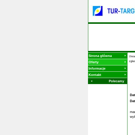
Strona główna
Uwag
zgła
Oferty
Informacje
Kontakt
Polecamy
Da
Da
mam
wy