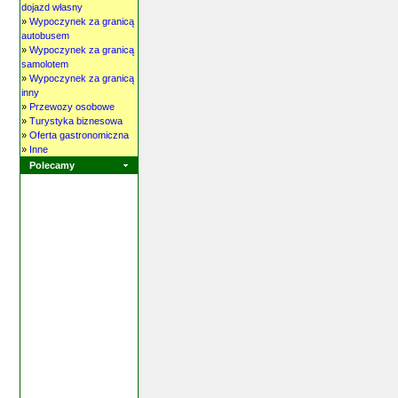
dojazd własny
»
Wypoczynek za granicą
autobusem
»
Wypoczynek za granicą
samolotem
»
Wypoczynek za granicą
inny
»
Przewozy osobowe
»
Turystyka biznesowa
»
Oferta gastronomiczna
»
Inne
Polecamy