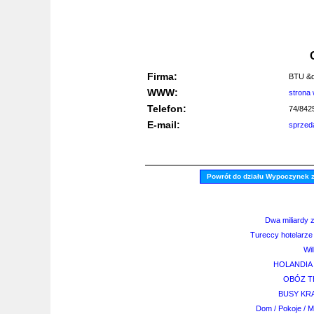
Firma:
BTU &
WWW:
strona
Telefon:
74/842
E-mail:
sprzed
Powrót do działu Wypoczynek 
Dwa miliardy
Tureccy hotelarze 
Wi
HOLANDIA
OBÓZ T
BUSY KR
Dom / Pokoje / M