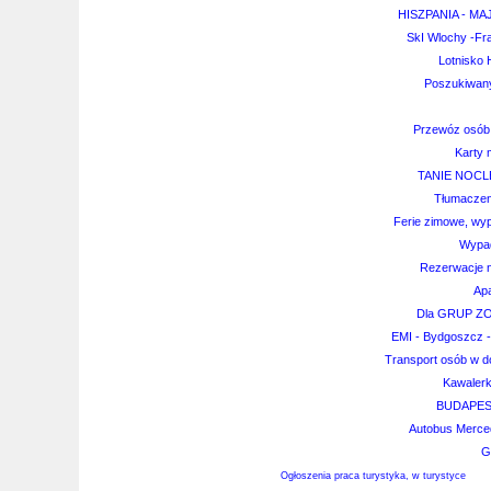
HISZPANIA - MAJ
SkI Wlochy -F
Lotnisko 
Poszukiwany
Przewóz osób 
Karty m
TANIE NOCL
Tłumaczeni
Ferie zimowe, wy
Wypad
Rezerwacje n
Ap
Dla GRUP 
EMI - Bydgoszcz - 
Transport osób w do
Kawalerk
BUDAPES
Autobus Merced
G
Ogłoszenia praca turystyka, w turystyce