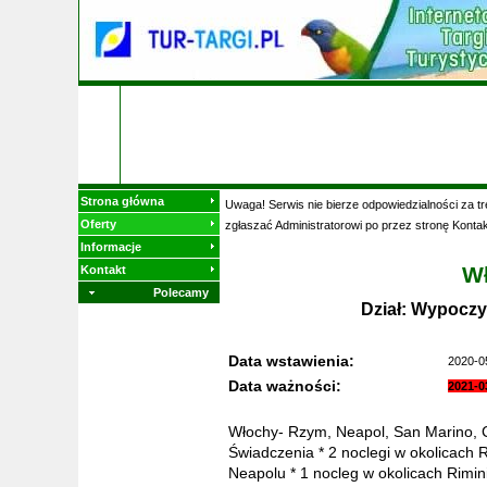
Strona główna
Uwaga! Serwis nie bierze odpowiedzialności za t
Oferty
zgłaszać Administratorowi po przez stronę Kontak
Informacje
W
Kontakt
Polecamy
Dział: Wypoczy
Data wstawienia:
2020-0
Data ważności:
2021-0
Włochy- Rzym, Neapol, San Marino, C
Świadczenia * 2 noclegi w okolicach 
Neapolu * 1 nocleg w okolicach Rimini 