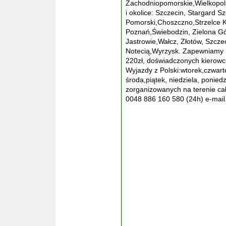
Zachodniopomorskie,Wielkopol
i okolice: Szczecin, Stargard Sz
Pomorski,Choszczno,Strzelce K
Poznań,Świebodzin, Zielona Gór
Jastrowie,Wałcz, Złotów, Szcz
Notecią,Wyrzysk. Zapewniamy b
220zł, doświadczonych kierowc
Wyjazdy z Polski:wtorek,czwarte
środa,piątek, niedziela, ponied
zorganizowanych na terenie cał
0048 886 160 580 (24h) e-mail