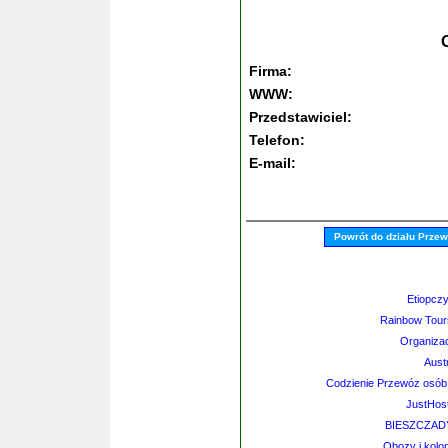
Firma:
WWW:
Przedstawiciel:
Telefon:
E-mail:
Powrót do działu Prze
Etiopcz
Rainbow Tour
Organizac
Austr
Codzienie Przewóz osób
JustHost
BIESZCZADY 
Obozy i kolo