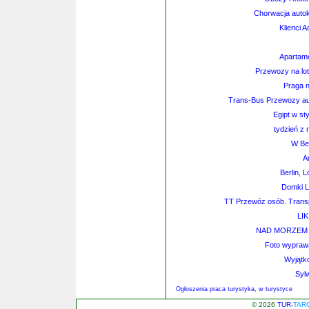
Chorwacja autok
Klienci 
Apartame
Przewozy na lotn
Praga 
Trans-Bus Przewozy au
Egipt w st
tydzień z 
W Ber
A
Berlin, 
Domki L
TT Przewóz osób. Trans
LIK
NAD MORZEM do
Foto wyprawa
Wyjątk
Syl
Ogłoszenia praca turystyka, w turystyce
© 2026
TUR-
TAR