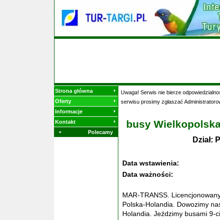
Strona główna
Uwaga! Serwis nie bierze odpowiedzialnoś
Oferty
serwisu prosimy zgłaszać Administratoro
Informacje
busy Wielkopolska 
Kontakt
Polecamy
Dział:
Data wstawienia:
Data ważności:
MAR-TRANSS. Licencjonowany 
Polska-Holandia. Dowozimy nas
Holandia. Jeździmy busami 9-