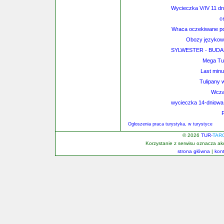
Wycieczka V/IV 11 dn
c
Wraca oczekiwane poł
Obozy językowe
SYLWESTER - BUDAP
Mega Tur
Last minu
Tulipany w
Wcza
wycieczka 14-dniowa 
P
Ogłoszenia praca turystyka, w turystyce
© 2026
TUR-
TAR
Korzystanie z serwisu oznacza a
strona główna
|
kon