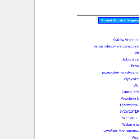
Powrót do działu Wypoc
Kraków Airport p
Serwis lotniczy wyróżnia prz
An
Usługi prz
Prze
przewodnik turystyczny
Wyżywien
Wc
Zamek Kró
Powstanie l
Przewodnik 
SYLWESTER
PRZEWÓZ 
Wakacje n
Słowiński Park Narodo
Wcza