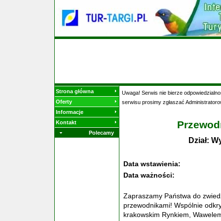
Strona główna
Uwaga! Serwis nie bierze odpowiedzialnoś
Oferty
serwisu prosimy zgłaszać Administratoro
Informacje
Przewod
Kontakt
Polecamy
Dział: W
Data wstawienia:
Data ważności:
Zapraszamy Państwa do zwiedz
przewodnikami! Wspólnie odkryj
krakowskim Rynkiem, Wawelem