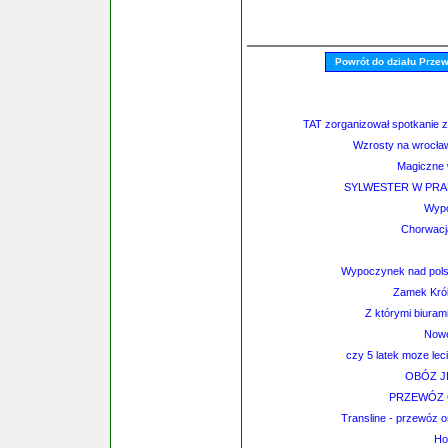
Powrót do działu Prze
TAT zorganizował spotkanie z 
Wzrosty na wrocław
Magiczne 
SYLWESTER W PRAD
Wypo
Chorwacja
Wypoczynek nad pols
Zamek Kró
Z którymi biuram
Nowe
czy 5 latek moze le
OBÓZ J
PRZEWÓZ 
Transline - przewóz o
Ho