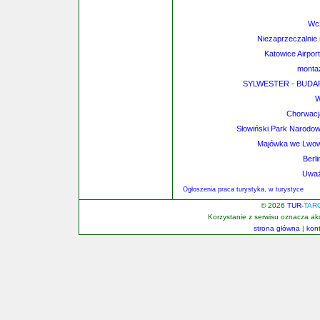
Wc
Niezaprzeczalnie 
Katowice Airpor
monta
SYLWESTER - BUDAP
Chorwacja
Słowiński Park Narodo
Majówka we Lwowi
Berl
Uważ
Ogłoszenia praca turystyka, w turystyce
© 2026
TUR-
TAR
Korzystanie z serwisu oznacza a
strona główna
|
kon