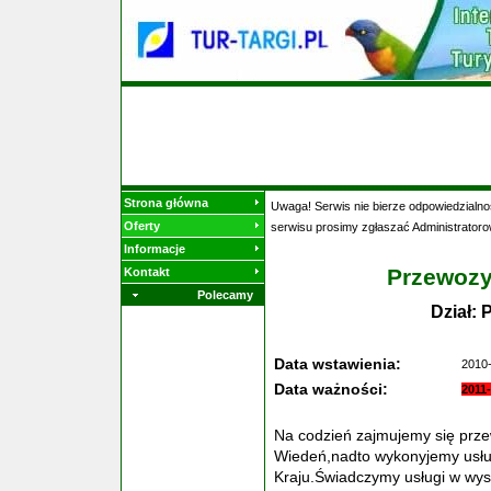
Strona główna
Uwaga! Serwis nie bierze odpowiedzialnoś
Oferty
serwisu prosimy zgłaszać Administratoro
Informacje
Przewozy
Kontakt
Polecamy
Dział:
Data wstawienia:
2010-
Data ważności:
2011
Na codzień zajmujemy się prz
Wiedeń,nadto wykonyjemy usług
Kraju.Świadczymy usługi w wys