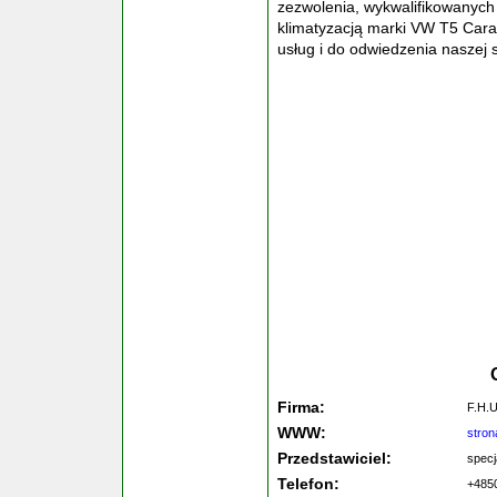
zezwolenia, wykwalifikowanych
klimatyzacją marki VW T5 Cara
usług i do odwiedzenia naszej s
Firma:
F.H.
WWW:
stro
Przedstawiciel:
specj
Telefon:
+485