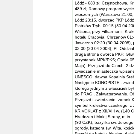
Lódź - 689 zł; Częstochowa, Kr
489 zł; Ramowy program wyciec
wieczornych (Warszawa 21:00, p
Łódź 23:15, dworzec PKP Łódź Fa
Piotrków Tryb. 00:15 (30.04.20
Wilsona, przy Filharmonii; Krak
hotelu Cracovia; Chrzanów 01:
Jaworzno 02:20 (30.04.2008), p
03:00 (30.04.2008), Pl. Oddzia
druga strona dworca PKP; Gliwi
przystanek MPK/PKS; Opole 05:0
Maja). Przejazd do Czech. 2 
zwiedzanie miasteczka wpisane
UNESCO, dawna Kopalnia Srebr
Następnie KONOPISTE - zwiedza
którego jednym z właścicieli b
do PRAGI. Zakwaterowanie. Obi
Przejazd i zwiedzanie: zamek 
symbol królestwa czeskiego, z 
KRIVOKLAT z XII/XIII w. (140 C
Hradczan i Małej Strany, m.in.
(90 CZK), bazylika św. Jerzego
ogrody, katedra św. Wita, kości
Powrót do hotelu. Nocleg. 4 dz