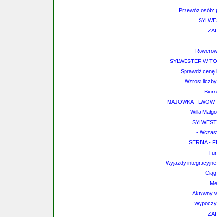
Przewóz osób: po
SYLWE
ZA
Rowerowa
SYLWESTER W TO
Sprawdź cenę b
Wzrost liczb
Biuro
MAJOWKA - LWOW - 
Willa Małg
SYLWEST
- Wczasy
SERBIA - 
Tur
Wyjazdy integracyjne 
Ciąg
Me
Aktywny w
Wypoczyn
ZA