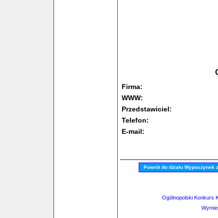
Firma:
WWW:
Przedstawiciel:
Telefon:
E-mail:
Powrót do działu Wypoczynek 
Ogólnopolski Konkurs K
Wymień