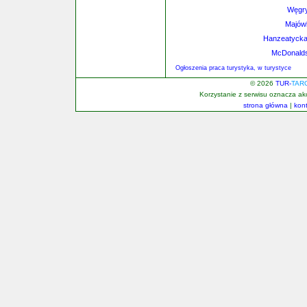
Węgry
Majów
Hanzeatycka 
McDonalds 
Ogłoszenia praca turystyka, w turystyce
© 2026
TUR-
TAR
Korzystanie z serwisu oznacza a
strona główna
|
kon