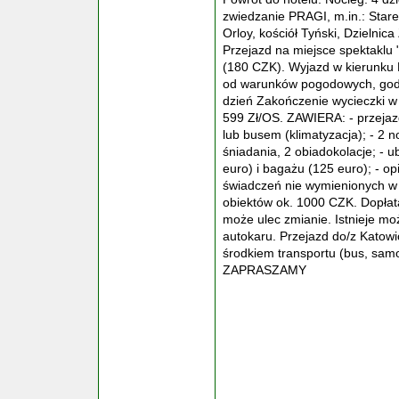
zwiedzanie PRAGI, m.in.: Star
Orloy, kościół Tyński, Dzielni
Przejazd na miejsce spektaklu
(180 CZK). Wyjazd w kierunku P
od warunków pogodowych, godzi
dzień Zakończenie wycieczki 
599 Zł/OS. ZAWIERA: - przejazd
lub busem (klimatyzacja); - 2 no
śniadania, 2 obiadokolacje; -
euro) i bagażu (125 euro); - op
świadczeń nie wymienionych w 
obiektów ok. 1000 CZK. Dopłata
może ulec zmianie. Istnieje mo
autokaru. Przejazd do/z Katow
środkiem transportu (bus, samo
ZAPRASZAMY