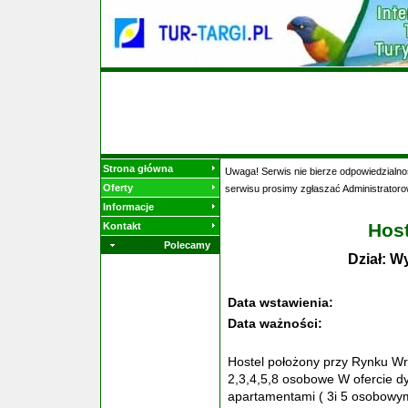
Strona główna
Uwaga! Serwis nie bierze odpowiedzialnoś
Oferty
serwisu prosimy zgłaszać Administratoro
Informacje
Host
Kontakt
Polecamy
Dział: W
Data wstawienia:
Data ważności:
Hostel położony przy Rynku Wr
2,3,4,5,8 osobowe W ofercie 
apartamentami ( 3i 5 osobowy