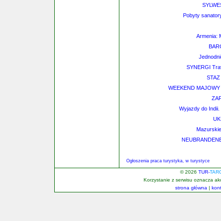
SYLWE
Pobyty sanator
Armenia: 
BAR
Jednodni
SYNERGI Trav
STAZ
WEEKEND MAJOWY W 
ZA
Wyjazdy do Indii.
UK
Mazurskie
NEUBRANDENB
Ogłoszenia praca turystyka, w turystyce
© 2026
TUR-
TAR
Korzystanie z serwisu oznacza a
strona główna
|
kon