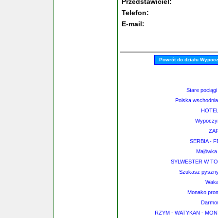
Przedstawiciel:
Telefon:
E-mail:
Powrót do działu Wypoc
Stare pociągi
Polska wschodnia 
HOTEL
Wypoczyn
ZA
SERBIA - 
Majówka 
SYLWESTER W TO
Szukasz pysznyc
Wakac
Monako promu
Darmow
RZYM - WATYKAN - MONT