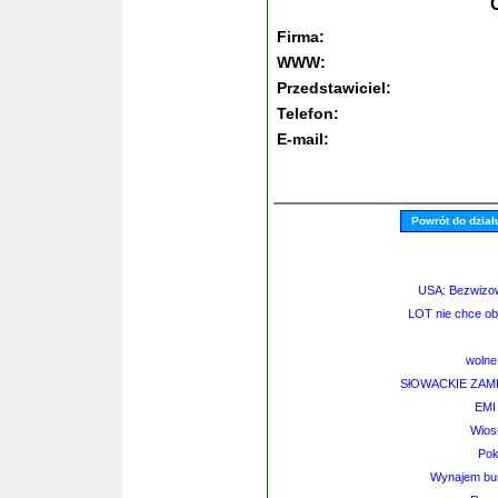
Firma:
WWW:
Przedstawiciel:
Telefon:
E-mail:
Powrót do dział
USA: Bezwizow
LOT nie chce ob
wolne
SłOWACKIE ZAMKI 
EMI
Wiosn
Pok
Wynajem bu