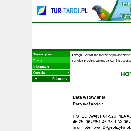
Strona główna
Uwaga! Serwis nie bierze odpowiedzialnoś
Oferty
serwisu prosimy zgłaszać Administratoro
Informacje
HO
Kontakt
Polecamy
Data wstawienia:
Data ważności:
HOTEL KWANT 64-920 PIŁA A
46 25; 067/351 46 35; FAX 067
mail:Hotel.Kwant@geofizyka.pl