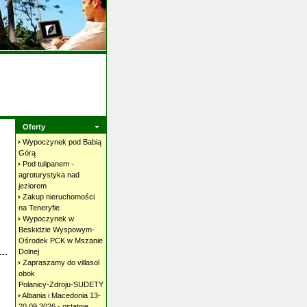
Oferty
Wypoczynek pod Babią
Górą
Pod tulipanem -
agroturystyka nad
jeziorem
Zakup nieruchomości
na
Teneryfie
Wypoczynek w
Beskidzie Wyspowym-
Ośrodek PCK w Mszanie
Dolnej
---
Zapraszamy do villasol
obok
Polanicy-Zdroju-SUDETY
Albania i Macedonia 13-
20.09.2026 - ostatnie