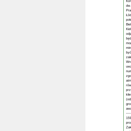
Kon
dw.
Pra
Łód
poł
Bie
Kie
odj
będ
mog
min
być
zal
Wro
uwz
num
zgo
atm
rów
prz
kli
(od
gro
awa
---
159
pro
Zak