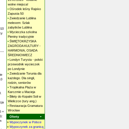
wolne
miejsca!
Ośrodek leśny Rajsko
Zapusta
50
Zwiedzanie Lublina
melexem: Szlak
zabytków
Lublina
010
Wycieczka szkolna
cy
Pieniny
tradycyjnie
ŚWIĘTOKRZYSKA
ZAGRODA KULTURY -
HARMONIA, OSADA
---
ŚREDNIOWIECZ
Londyn Turysta - polski
przewodnik wycieczek
po
Londynie
z
Zwiedzanie Torunia dla
ie
każdego. Dla singli,
10
rodzin,
seniorów
Tropikalna Plaża w
Karczmie u
Macieja
l.
Bilety do Kopalni Soli w
Wieliczce (tury
ang.)
cja
Restauracja Gramatura
Wrocław
5 +
):
Oferty
om
»
Wypoczynek w Polsce
»
Wypoczynek za granicą