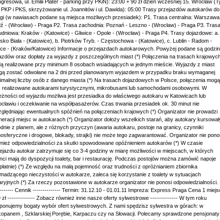
gresowa, ul. Emilii Plater - parking przy PKiN): 23:00 + 90 zł dzień wcześniej 15. Wrocław (T
 PKP i PKS, skrzyżowanie ul. Joannitów i ul. Dawida): 05:00 Trasy przejazdów autokarów do
gi (w nawiasach podane są miejsca możliwych przesiadek): P1. Trasa centralna: Warszawa
ź - (Wrocław) - Praga P2. Trasa zachodnia: Poznań - Leszno - (Wrocław) - Praga P3. Tras
udniowa: Kraków - (Katowice) - Gliwice - Opole - (Wrocław) - Praga P4. Trasy dojazdowe: a.
lsko Biała - (Katowice), b. Piotrków Tryb. - Częstochowa - (Katowice), c. Lublin - Radom -
lce - (Kraków/Katowice) Informacje o przejazdach autokarowych. Powyżej podane są godzi
azdów oraz dopłaty za wyjazdy z poszczególnych miast (*) Połączenia na trasach krajowyc
ą realizowane przy minimum 8 osobach wsiadających w jednym mieście. Wyjazdy z miast
ą zostać odwołane na 2 dni przed planowanym wyjazdem w przypadku braku wymaganej
imalnej liczby osób z danego miasta (*) Na trasach dojazdowych w Polsce, połączenia mogą
 realizowane autokarami turystycznymi, mikrobusami lub samochodami osobowymi. W
eżności od wyjazdu możliwa jest przesiadka do właściwego autokaru w Katowicach lub
cławiu i oczekiwanie na współpasażerów. Czas trwania przesiadek ok. 30 minut nie
ględniając ewentualnych spóźnień na połączeniach krajowych (*) Organizator nie prowadzi
eracji miejsc w autokarach (*) Organizator dołoży wszelkich starań, aby autokary kursował
dnie z planem, ale z różnych przyczyn (awaria autokaru, postoje na granicy, czynniki
osferyczne i drogowe, blokady, strajki) nie może tego zagwarantować. Organizator nie pono
nież odpowiedzialności za skutki spowodowane opóźnieniem autokarów (*) W czasie
ejazdu autokar zatrzymuje się co 3-4 godziny w miarę możliwości w miejscach, w których
enci mają do dyspozycji toalety, bar i restaurację. Podczas postojów można zamówić napoje
płatnie) (*) Ze względu na małą pojemność oraz trudności z opróżnianiem zbiornika
madzącego nieczystości w autokarze, zaleca się korzystanie z toalety w sytuacjach
ryjnych (*) Za rzeczy pozostawione w autokarze organizator nie ponosi odpowiedzialności. 
-------- Cennik -------------- Termin: 31.12.10 - 01.01.11 Impreza: Express Praga Cena 1 miejs
 zł -------------- Zobacz również inne nasze oferty sylwestrowe -------------- W tym roku
ponujemy bogaty wybór ofert sylwestrowych. Z nami spędzisz sylwestra w górach: w
opanem , Szklarskiej Porębie, Karpaczu czy na Słowacji. Polecamy sprawdzone pensjonaty