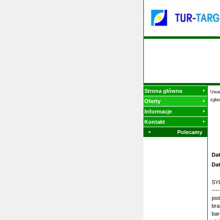
Strona główna
Uwag
zgła
Oferty
Informacje
Kontakt
Polecamy
Da
Da
SYL
---
pod
bra
bar