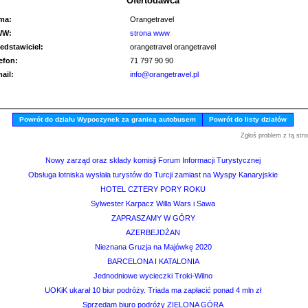
Ofertodawca
rma:
Orangetravel
WW:
strona www
edstawiciel:
orangetravel orangetravel
lefon:
71 797 90 90
mail:
info@orangetravel.pl
Powrót do działu Wypoczynek za granicą autobusem
Powrót do listy działów
Zgłoś problem z tą stro
Nowy zarząd oraz składy komisji Forum Informacji Turystycznej
Obsługa lotniska wysłała turystów do Turcji zamiast na Wyspy Kanaryjskie
HOTEL CZTERY PORY ROKU
Sylwester Karpacz Willa Wars i Sawa
ZAPRASZAMY W GÓRY
AZERBEJDŻAN
Nieznana Gruzja na Majówkę 2020
BARCELONA I KATALONIA
Jednodniowe wycieczki Troki-Wilno
UOKiK ukarał 10 biur podróży. Triada ma zapłacić ponad 4 mln zł
Sprzedam biuro podróży ZIELONA GÓRA