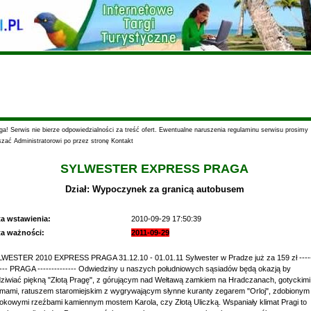
a! Serwis nie bierze odpowiedzialności za treść ofert. Ewentualne naruszenia regulaminu serwisu prosimy
szać Administratorowi po przez stronę Kontakt
SYLWESTER EXPRESS PRAGA
Dział: Wypoczynek za granicą autobusem
ta wstawienia:
2010-09-29 17:50:39
ta ważności:
2011-09-29
WESTER 2010 EXPRESS PRAGA 31.12.10 - 01.01.11 Sylwester w Pradze już za 159 zł ----
---- PRAGA -------------- Odwiedziny u naszych południowych sąsiadów będą okazją by
ziwiać piękną "Złotą Pragę", z górującym nad Wełtawą zamkiem na Hradczanach, gotyckimi
mami, ratuszem staromiejskim z wygrywającym słynne kuranty zegarem "Orloj", zdobionym
okowymi rzeźbami kamiennym mostem Karola, czy Złotą Uliczką. Wspaniały klimat Pragi to