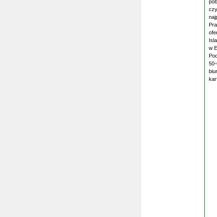
pob
czy
naj
Pra
ofe
Isl
w E
Pod
50-
biu
kar