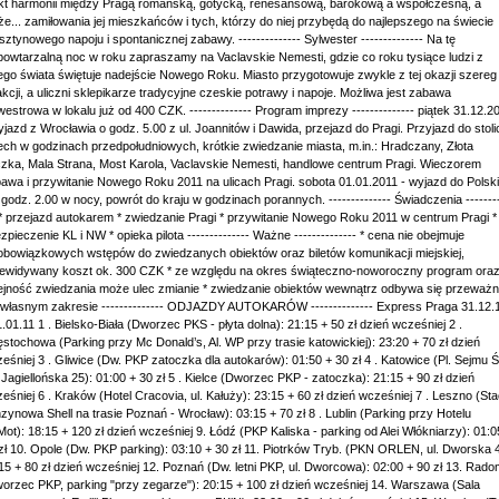
kt harmonii między Pragą romańską, gotycką, renesansową, barokową a współczesną, a
że... zamiłowania jej mieszkańców i tych, którzy do niej przybędą do najlepszego na świecie
sztynowego napoju i spontanicznej zabawy. -------------- Sylwester -------------- Na tę
powtarzalną noc w roku zapraszamy na Vaclavskie Nemesti, gdzie co roku tysiące ludzi z
ego świata świętuje nadejście Nowego Roku. Miasto przygotowuje zwykle z tej okazji szereg
akcji, a uliczni sklepikarze tradycyjne czeskie potrawy i napoje. Możliwa jest zabawa
westrowa w lokalu już od 400 CZK. -------------- Program imprezy -------------- piątek 31.12.2
yjazd z Wrocławia o godz. 5.00 z ul. Joannitów i Dawida, przejazd do Pragi. Przyjazd do stoli
ch w godzinach przedpołudniowych, krótkie zwiedzanie miasta, m.in.: Hradczany, Złota
czka, Mala Strana, Most Karola, Vaclavskie Nemesti, handlowe centrum Pragi. Wieczorem
awa i przywitanie Nowego Roku 2011 na ulicach Pragi. sobota 01.01.2011 - wyjazd do Polski
 godz. 2.00 w nocy, powrót do kraju w godzinach porannych. -------------- Świadczenia --------
 * przejazd autokarem * zwiedzanie Pragi * przywitanie Nowego Roku 2011 w centrum Pragi *
zpieczenie KL i NW * opieka pilota -------------- Ważne -------------- * cena nie obejmuje
obowiązkowych wstępów do zwiedzanych obiektów oraz biletów komunikacji miejskiej,
ewidywany koszt ok. 300 CZK * ze względu na okres świąteczno-noworoczny program ora
ejność zwiedzania może ulec zmianie * zwiedzanie obiektów wewnątrz odbywa się przeważn
własnym zakresie -------------- ODJAZDY AUTOKARÓW -------------- Express Praga 31.12.
1.01.11 1 . Bielsko-Biała (Dworzec PKS - płyta dolna): 21:15 + 50 zł dzień wcześniej 2 .
stochowa (Parking przy Mc Donald’s, Al. WP przy trasie katowickiej): 23:20 + 70 zł dzień
eśniej 3 . Gliwice (Dw. PKP zatoczka dla autokarów): 01:50 + 30 zł 4 . Katowice (Pl. Sejmu Ś
. Jagiellońska 25): 01:00 + 30 zł 5 . Kielce (Dworzec PKP - zatoczka): 21:15 + 90 zł dzień
eśniej 6 . Kraków (Hotel Cracovia, ul. Kałuży): 23:15 + 60 zł dzień wcześniej 7 . Leszno (Sta
zynowa Shell na trasie Poznań - Wrocław): 03:15 + 70 zł 8 . Lublin (Parking przy Hotelu
ot): 18:15 + 120 zł dzień wcześniej 9. Łódź (PKP Kaliska - parking od Alei Włókniarzy): 01:0
zł 10. Opole (Dw. PKP parking): 03:10 + 30 zł 11. Piotrków Tryb. (PKN ORLEN, ul. Dworska 4
15 + 80 zł dzień wcześniej 12. Poznań (Dw. letni PKP, ul. Dworcowa): 02:00 + 90 zł 13. Rad
orzec PKP, parking "przy zegarze"): 20:15 + 100 zł dzień wcześniej 14. Warszawa (Sala