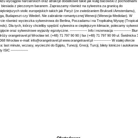
liżu wyciągów narciarskich oraz atrakcje dodatkowe takie jak kulig bacowski z pochodniami
 biesiada z pieczonym baranem. Zapraszamy również na sylwestra za granicą do
piękniejszych stolic europejskich takich jak Paryż (ze zwiedzaniem Brukseli i Amsterdamu),
ga, Budapeszt czy Wiedeń. Nie zabraknie romantycznej Wenecji (Wenecja-Mediolan). W
rcie również wycieczka sylwestrowa do Berlina, Poczadamu i na Tropikalną Wyspę (Tropical
ands). Dla tych, którzy chcieliby spędzić sylwestra w cieplejszym klimacie, polecamy sylwest
gipcie oraz sylwestrowe wyjazdy egzotyczne. -------------- Info i rezerwacja -------------- Biu
róży orangetravel.pl Wrocław tel. (+48) 71 797 90 90 | fax (+48) 71 797 90 99 ul. Świdnicka 
068 Wrocław e-mail: info@orangetravel.pl www.orangetravel.pl -------------- W stałej ofercie
ra: last minute, wczasy, wycieczki do Egiptu, Tunezji, Grecji, Turcji, bilety lotnicze i autokaro
ty ISIC --------------