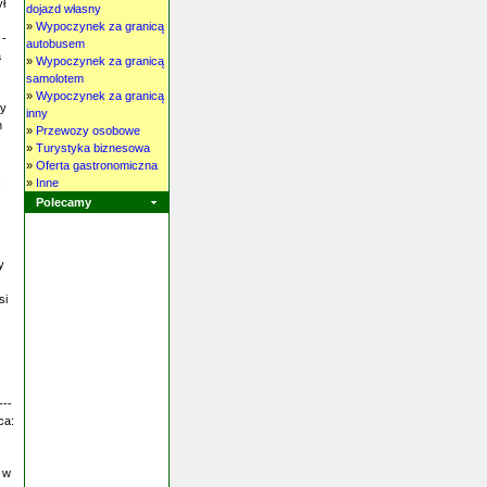
ył
dojazd własny
»
Wypoczynek za granicą
 -
autobusem
a
»
Wypoczynek za granicą
samolotem
»
Wypoczynek za granicą
ny
inny
h
»
Przewozy osobowe
»
Turystyka biznesowa
»
Oferta gastronomiczna
»
Inne
Polecamy
y
si
---
ca:
 w