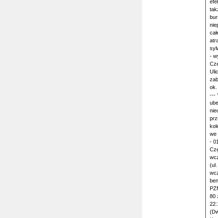
efe
tak
bur
nie
cał
atr
syl
- w
Cze
Uli
zab
ok.
---
ube
nie
prz
kol
we 
- 0
Czę
wcz
(ul
wcz
ben
PZM
80 
22:
(Dw