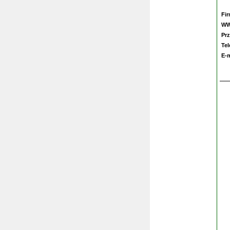
Fi
W
Prz
Te
E-