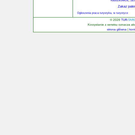
Kluszkowce, Szc
Zakaz palen
Ogłoszenia praca turystyka, w turystyce
© 2026
TUR-
TAR
Korzystanie z serwisu oznacza a
strona główna
|
kon