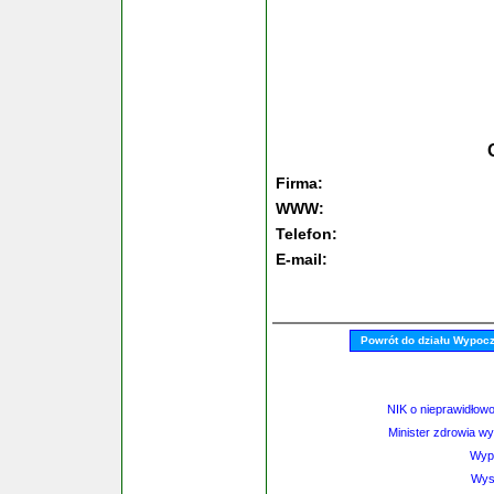
Firma:
WWW:
Telefon:
E-mail:
Powrót do działu Wypoc
NIK o nieprawidłow
Minister zdrowia wy
Wyp
Wys