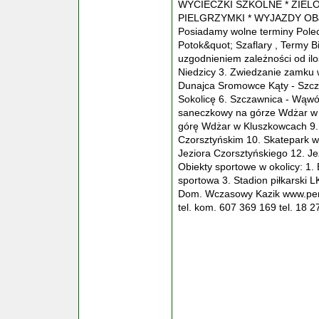
WYCIECZKI SZKOLNE * ZIELO
PIELGRZYMKI * WYJAZDY O
Posiadamy wolne terminy Pole
Potok&quot; Szaflary , Termy B
uzgodnieniem zależności od ilo
Niedzicy 3. Zwiedzanie zamku 
Dunajca Sromowce Kąty - Szcza
Sokolicę 6. Szczawnica - Wąwóz
saneczkowy na górze Wdżar w 
górę Wdżar w Kluszkowcach 9. 
Czorsztyńskim 10. Skatepark 
Jeziora Czorsztyńskiego 12. Je
Obiekty sportowe w okolicy: 1.
sportowa 3. Stadion piłkarski
Dom. Wczasowy Kazik www.pens
tel. kom. 607 369 169 tel. 18 2