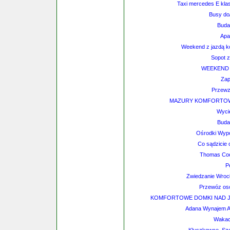
Taxi mercedes E klas
Busy do/
Buda
Apa
Weekend z jazdą 
Sopot 
WEEKEND 
Zap
Przewz
MAZURY KOMFORTOWY
Wycie
Buda
Ośrodki Wyp
Co sądzicie 
Thomas Coo
P
Zwiedzanie Wrocł
Przewóz osó
KOMFORTOWE DOMKI NAD J
Adana Wynajem Au
Wakac