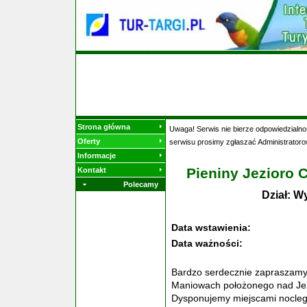
Strona główna
Uwaga! Serwis nie bierze odpowiedzialnoś
Oferty
serwisu prosimy zgłaszać Administratoro
Informacje
Pieniny Jezioro 
Kontakt
Polecamy
Dział: W
Data wstawienia:
Data ważności:
Bardzo serdecznie zaprasza
Maniowach położonego nad Jez
Dysponujemy miejscami nocleg