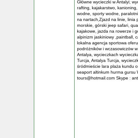
Główne wycieczki w Antalyi; wy
rafting, kajakarstwo, kanioning,
wodne, sporty wodne, paralotnia
na nartach,Zjazd na linie, lini
morskie, górski jeep safari, qu
kajakowe, jazda na rowerze i g
alpinizm jaskiniowy ,paintball, 
lokalna agencja sportowa oferu
podróżników i wczasowiczów w A
Antalya, wycieczkach wycieczka
Turcja, Antalya Turcja, wyciecz
śródmieście lara plaża kundu orn
seaport altinkum hurma gursu 
tours@hotmail.com Skype : ant