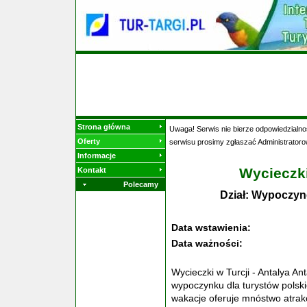
Strona główna
Uwaga! Serwis nie bierze odpowiedzialnoś
Oferty
serwisu prosimy zgłaszać Administratoro
Informacje
Wycieczki
Kontakt
Polecamy
Dział: Wypoczyn
Data wstawienia:
Data ważności:
Wycieczki w Turcji - Antalya A
wypoczynku dla turystów polski
wakacje oferuje mnóstwo atrakcji