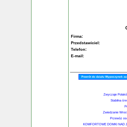
Firma:
Przedstawiciel:
Telefon:
E-mail:
Powrót do działu Wypoczynek za
Zwyczaje Polakó
Stabilna śr
P
Zwiedzanie Wrocł
Przewóz osó
KOMFORTOWE DOMKI NAD J