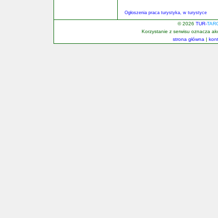
Ogłoszenia praca turystyka, w turystyce
© 2026
TUR-
TAR
Korzystanie z serwisu oznacza a
strona główna
|
kon