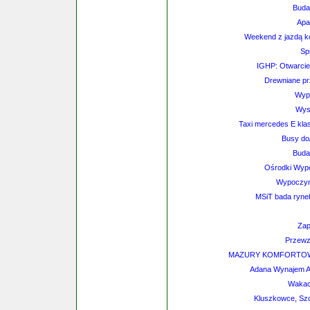
Buda
Apa
Weekend z jazdą 
Sp
IGHP: Otwarcie 
Drewniane pr
Wyp
Wys
Taxi mercedes E klas
Busy do/
Buda
Ośrodki Wyp
Wypoczyne
MSiT bada rynek
Zap
Przewz
MAZURY KOMFORTOWY
Adana Wynajem Au
Wakac
Kluszkowce, Szc