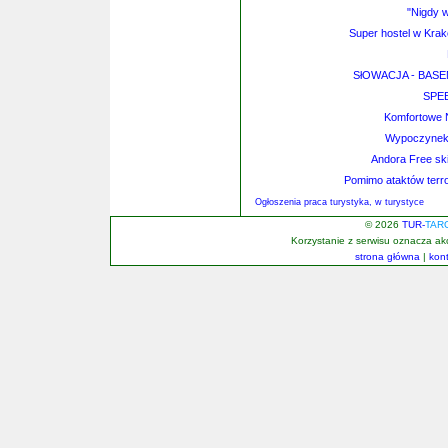
"Nigdy w
Super hostel w Krako
SłOWACJA - BASE
SPEE
Komfortowe N
Wypoczynek
Andora Free ski
Pomimo ataktów terro
Ogłoszenia praca turystyka, w turystyce
© 2026
TUR-
TAR
Korzystanie z serwisu oznacza a
strona główna
|
kon