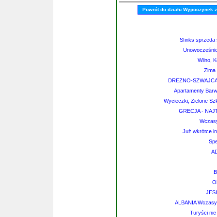
Powrót do działu Wypoczynek 
Sfinks sprzeda 
Unowocześnion
Wilno, K
Zima
DREZNO-SZWAJCARI
Apartamenty Barw
Wycieczki, Zielone Sz
GRECJA - NAJ
Wczasy
Już wkrótce in
Spe
AD
B
O
JES
ALBANIA Wczasy z
Turyści nie