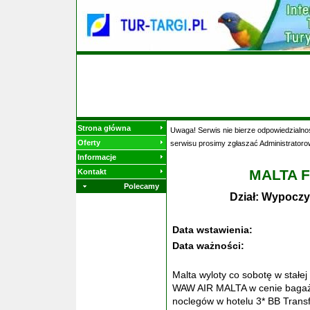
Strona główna
Uwaga! Serwis nie bierze odpowiedzialnoś
Oferty
serwisu prosimy zgłaszać Administratoro
Informacje
MALTA F
Kontakt
Polecamy
Dział: Wypoczy
Data wstawienia:
Data ważności:
Malta wyloty co sobotę w stałe
WAW AIR MALTA w cenie bagaż 
noclegów w hotelu 3* BB Trans