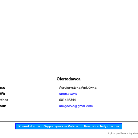
Ofertodawca
rma:
Agroturystyka Amigówka
WW:
strona www
lefon:
601445344
mail:
amigowka@gmail.com
Powrót do działu Wypoczynek w Polsce
Powrót do listy działów
Zgłoś problem z tą stro