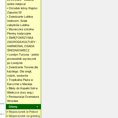
wolne
miejsca!
Ośrodek leśny Rajsko
Zapusta
50
Zwiedzanie Lublina
melexem: Szlak
zabytków
Lublina
Wycieczka szkolna
Pieniny
tradycyjnie
ŚWIĘTOKRZYSKA
ZAGRODA KULTURY -
HARMONIA, OSADA
ŚREDNIOWIECZ
Londyn Turysta - polski
przewodnik wycieczek
po
Londynie
Zwiedzanie Torunia dla
każdego. Dla singli,
rodzin,
seniorów
Tropikalna Plaża w
Karczmie u
Macieja
Bilety do Kopalni Soli w
Wieliczce (tury
ang.)
Restauracja Gramatura
Wrocław
Oferty
»
Wypoczynek w Polsce
ną »
»
Wypoczynek za granicą