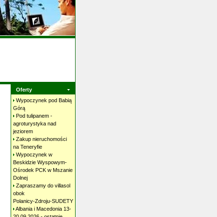
Oferty
Wypoczynek pod Babią
Górą
Pod tulipanem -
agroturystyka nad
jeziorem
Zakup nieruchomości
na
Teneryfie
Wypoczynek w
Beskidzie Wyspowym-
Ośrodek PCK w Mszanie
Dolnej
Zapraszamy do villasol
obok
Polanicy-Zdroju-SUDETY
Albania i Macedonia 13-
20.09.2026 - ostatnie