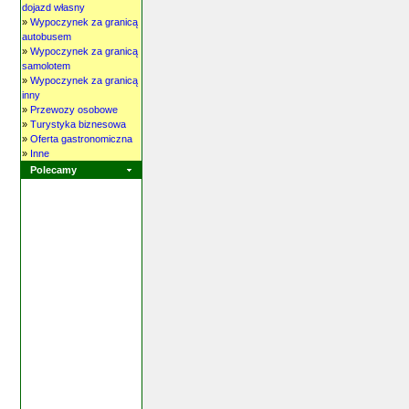
dojazd własny
»
Wypoczynek za granicą
autobusem
»
Wypoczynek za granicą
samolotem
»
Wypoczynek za granicą
inny
»
Przewozy osobowe
»
Turystyka biznesowa
»
Oferta gastronomiczna
»
Inne
Polecamy