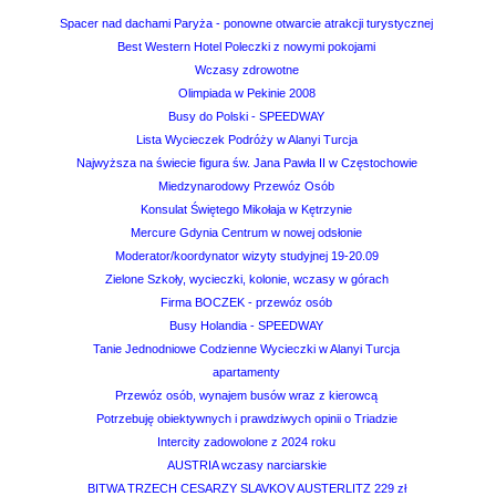
Spacer nad dachami Paryża - ponowne otwarcie atrakcji turystycznej
Best Western Hotel Poleczki z nowymi pokojami
Wczasy zdrowotne
Olimpiada w Pekinie 2008
Busy do Polski - SPEEDWAY
Lista Wycieczek Podróży w Alanyi Turcja
Najwyższa na świecie figura św. Jana Pawła II w Częstochowie
Miedzynarodowy Przewóz Osób
Konsulat Świętego Mikołaja w Kętrzynie
Mercure Gdynia Centrum w nowej odsłonie
Moderator/koordynator wizyty studyjnej 19-20.09
Zielone Szkoły, wycieczki, kolonie, wczasy w górach
Firma BOCZEK - przewóz osób
Busy Holandia - SPEEDWAY
Tanie Jednodniowe Codzienne Wycieczki w Alanyi Turcja
apartamenty
Przewóz osób, wynajem busów wraz z kierowcą
Potrzebuję obiektywnych i prawdziwych opinii o Triadzie
Intercity zadowolone z 2024 roku
AUSTRIA wczasy narciarskie
BITWA TRZECH CESARZY SLAVKOV AUSTERLITZ 229 zł