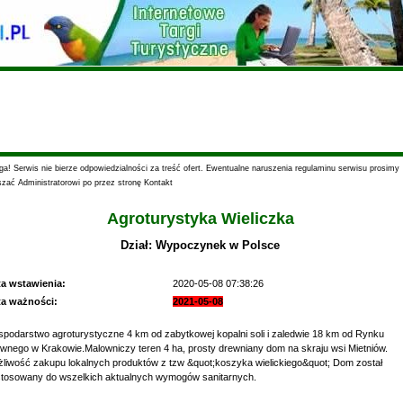
a! Serwis nie bierze odpowiedzialności za treść ofert. Ewentualne naruszenia regulaminu serwisu prosimy
szać Administratorowi po przez stronę Kontakt
Agroturystyka Wieliczka
Dział: Wypoczynek w Polsce
ta wstawienia:
2020-05-08 07:38:26
ta ważności:
2021-05-08
podarstwo agroturystyczne 4 km od zabytkowej kopalni soli i zaledwie 18 km od Rynku
wnego w Krakowie.Malowniczy teren 4 ha, prosty drewniany dom na skraju wsi Mietniów.
liwość zakupu lokalnych produktów z tzw &quot;koszyka wielickiego&quot; Dom został
tosowany do wszelkich aktualnych wymogów sanitarnych.