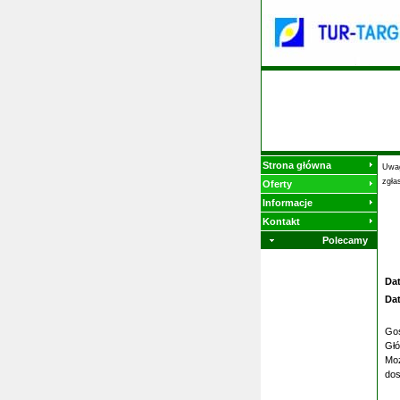
Strona główna
Uwag
zgła
Oferty
Informacje
Kontakt
Polecamy
Da
Da
Gos
Głó
Moż
dos