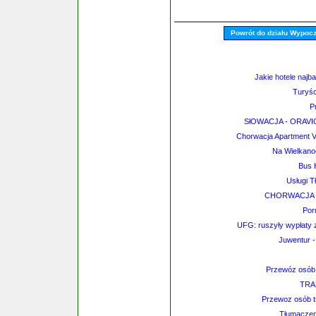
Powrót do działu Wypoc
Jakie hotele najb
Turyśc
P
SłOWACJA - ORAVI
Chorwacja Apartment V
Na Wielkano
Bus 
Usługi T
CHORWACJA -
Por
UFG: ruszyły wypłaty 
Juwentur -
Przewóz osób 
TRA
Przewoz osób tr
Tłumaczeni