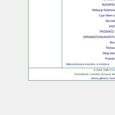
BUDAPES
Wakacje Rodzinne 
Cypr hitem 
Sprzeda
KAZ
PRZEWÓZ 
SPRAWDZONA AGROTUR
Bus
Tłumacz
Długi we
Prawdzi
Ogłoszenia praca turystyka, w turystyce
© 2026
TUR-
TAR
Korzystanie z serwisu oznacza a
strona główna
|
kon