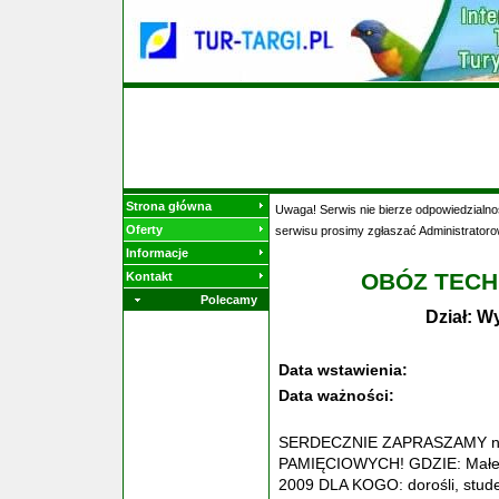
Strona główna
Uwaga! Serwis nie bierze odpowiedzialnoś
Oferty
serwisu prosimy zgłaszać Administratoro
Informacje
OBÓZ TECH
Kontakt
Polecamy
Dział: W
Data wstawienia:
Data ważności:
SERDECZNIE ZAPRASZAMY n
PAMIĘCIOWYCH! GDZIE: Małe 
2009 DLA KOGO: dorośli, studenc