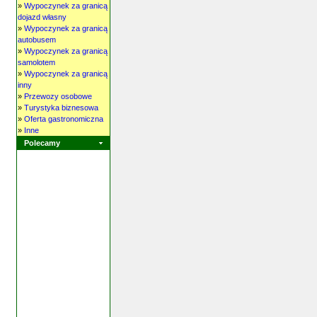
»
Wypoczynek za granicą
dojazd własny
»
Wypoczynek za granicą
autobusem
»
Wypoczynek za granicą
samolotem
»
Wypoczynek za granicą
inny
»
Przewozy osobowe
»
Turystyka biznesowa
»
Oferta gastronomiczna
»
Inne
Polecamy