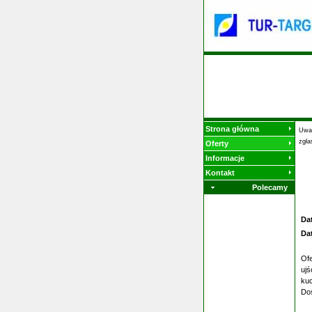
Strona główna
Uwag
zgła
Oferty
Informacje
Kontakt
Polecamy
Da
Da
Ofe
ujś
kuc
Dos