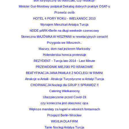
Bon turystyczny do odstrzału, czy redukcji?
Minister Gut-Mostowy podpisał Dekalog dobrych praktyk OSAT-u
Przewóz osób
HOTEL 4 PORY ROKU - WIELKANOC 2010
Wynajem Mieszkań Antalya Turcja
hEIDE pARK+Berlin na długi weekedn czerwcowy
Słoneczna MAJÓWKA W HISZPANII w rewelacyjnych cenach!
Przygoda we Wloszech..
Mazury, dom nad jeziorem Marksoby
Holenderska horeca protestuje
REZYDENT - Turcja lato 2014 - Last Minute
PRZEWODNIK MIEJSKI PO KRAKOWIE
BEATYFIKACJA JANA PAWŁA II 2 NOCLEGI W RIMINI
Atrakcje w Antalii - Atrakcje Turystyczne w Antalyi Turcja
CHORWACJA Noclegi dla GRUP !! SPRAWDZ !!
Catering Wielkanocny
Ubezpieczenie przed Covid-19
czy konieczna jest obecnosc ojca
Większe mandaty za kąpiel w włoskich fontannach
Przejazd Berlin-Wrocław
WIGILIA DLA FIRM
Tanie Noclegi Antalya Turcja