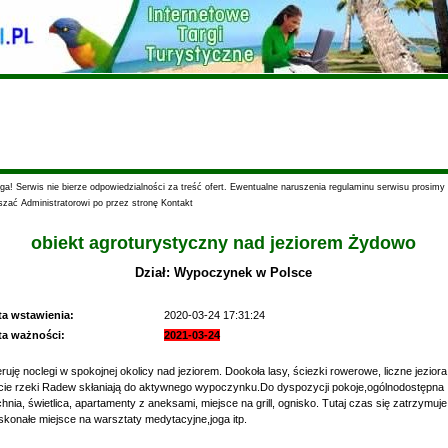
a! Serwis nie bierze odpowiedzialności za treść ofert. Ewentualne naruszenia regulaminu serwisu prosimy
szać Administratorowi po przez stronę Kontakt
obiekt agroturystyczny nad jeziorem Żydowo
Dział: Wypoczynek w Polsce
ta wstawienia:
2020-03-24 17:31:24
ta ważności:
2021-03-24
ruję noclegi w spokojnej okolicy nad jeziorem. Dookoła lasy, ściezki rowerowe, liczne jeziora
cie rzeki Radew skłaniają do aktywnego wypoczynku.Do dyspozycji pokoje,ogólnodostępna
hnia, świetlica, apartamenty z aneksami, miejsce na grill, ognisko. Tutaj czas się zatrzymuje 
konałe miejsce na warsztaty medytacyjne,joga itp.