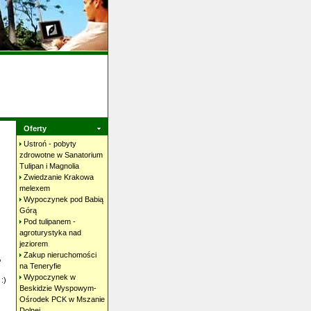
Oferty
Ustroń - pobyty
zdrowotne w Sanatorium
Tulipan i
Magnolia
Zwiedzanie Krakowa
melexem
Wypoczynek pod Babią
Górą
Pod tulipanem -
agroturystyka nad
jeziorem
Zakup nieruchomości
,
na
Teneryfie
Wypoczynek w
:)
Beskidzie Wyspowym-
Ośrodek PCK w Mszanie
Dolnej