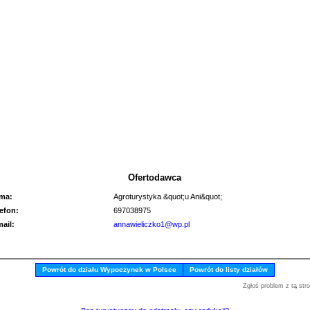
Ofertodawca
rma:
Agroturystyka &quot;u Ani&quot;
lefon:
697038975
mail:
annawieliczko1@wp.pl
Powrót do działu Wypoczynek w Polsce
Powrót do listy działów
Zgłoś problem z tą str