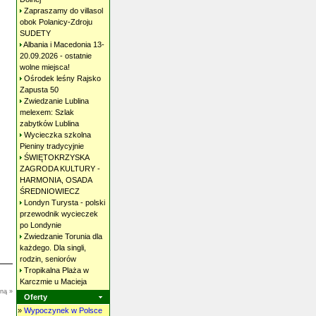
Zapraszamy do villasol
obok Polanicy-Zdroju
SUDETY
Albania i Macedonia 13-
20.09.2026 - ostatnie
wolne
miejsca!
Ośrodek leśny Rajsko
Zapusta
50
Zwiedzanie Lublina
melexem: Szlak
zabytków
Lublina
Wycieczka szkolna
Pieniny
tradycyjnie
ŚWIĘTOKRZYSKA
ZAGRODA KULTURY -
HARMONIA, OSADA
ŚREDNIOWIECZ
Londyn Turysta - polski
przewodnik wycieczek
po
Londynie
Zwiedzanie Torunia dla
każdego. Dla singli,
rodzin,
seniorów
Tropikalna Plaża w
Karczmie u
Macieja
oną »
Oferty
»
Wypoczynek w Polsce