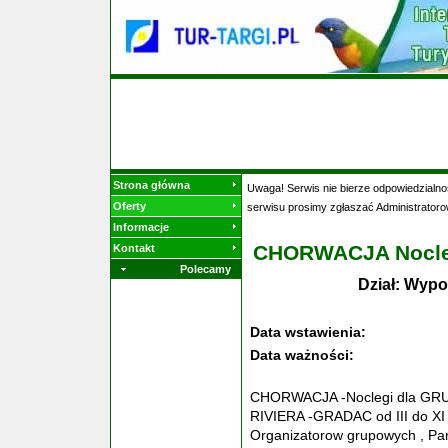
Strona główna
Uwaga! Serwis nie bierze odpowiedzialnoś
Oferty
serwisu prosimy zgłaszać Administratoro
Informacje
CHORWACJA Nocleg
Kontakt
Polecamy
Dział: Wypo
Data wstawienia:
Data ważności:
CHORWACJA -Noclegi dla GR
RIVIERA -GRADAC od III do XI 2
Organizatorow grupowych , Paraf