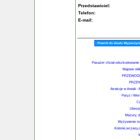
Przedstawiciel:
Telefon:
E-mail:
Powrót do działu Wypoczyne
Pasażer chciał odszkodowanie 
Majowe obł
PRZEWODN
PRZEW
Atrakcje w Antalii -
Paryż i Wer
Ca
Ubezpi
Mazury, 
Wyżywienie na 
Kolonie,wczasy,