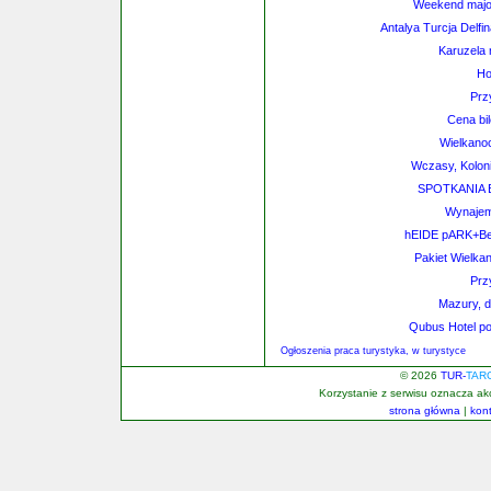
Weekend majo
Antalya Turcja Delfi
Karuzela
Ho
Prz
Cena bi
Wielkanoc
Wczasy, Kolon
SPOTKANIA
Wynajem
hEIDE pARK+Ber
Pakiet Wielka
Prz
Mazury, 
Qubus Hotel po
Ogłoszenia praca turystyka, w turystyce
© 2026
TUR-
TAR
Korzystanie z serwisu oznacza a
strona główna
|
kon