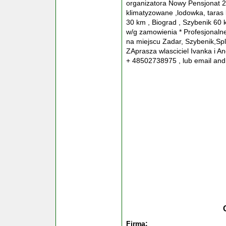
organizatora Nowy Pensjonat 2
klimatyzowane ,lodowka, taras l
30 km , Biograd , Szybenik 60 k
w/g zamowienia * Profesjonalne
na miejscu Zadar, Szybenik,Spl
ZAprasza wlasciciel Ivanka i A
+ 48502738975 , lub email and
Firma: