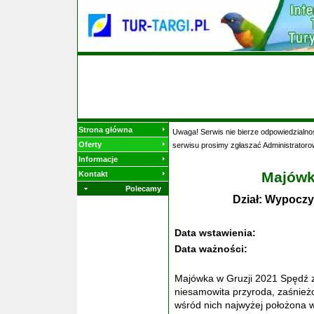
Strona główna
Uwaga! Serwis nie bierze odpowiedzialnoś
Oferty
serwisu prosimy zgłaszać Administratoro
Informacje
Majówk
Kontakt
Polecamy
Dział: Wypoczy
Data wstawienia:
Data ważności:
Majówka w Gruzji 2021 Spędź z
niesamowita przyroda, zaśnie
wśród nich najwyżej położona w