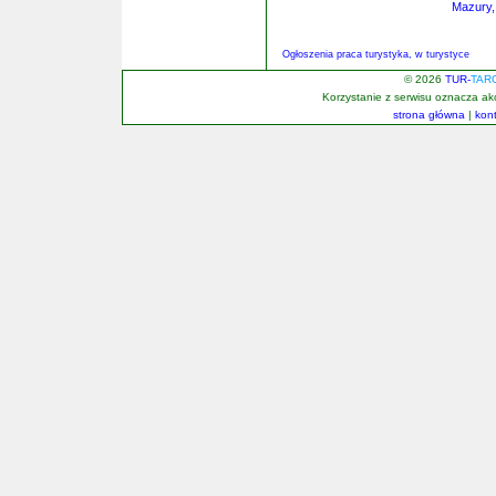
Mazury,
Ogłoszenia praca turystyka, w turystyce
© 2026
TUR-
TAR
Korzystanie z serwisu oznacza a
strona główna
|
kon