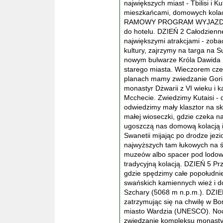
największych miast - Tbilisi i K
mieszkańcami, domowych kolacji
RAMOWY PROGRAM WYJAZDU: DZ
do hotelu. DZIEŃ 2 Całodzienne
największymi atrakcjami - zob
kultury, zajrzymy na targa na
nowym bulwarze Króla Dawida 
starego miasta. Wieczorem cze
planach mamy zwiedzanie Gori
monastyr Dżwarii z VI wieku i
Mcchecie. Zwiedzimy Kutaisi - d
odwiedzimy mały klasztor na s
małej wioseczki, gdzie czeka n
ugoszczą nas domową kolacją 
Swanetii mijając po drodze jezio
najwyższych tam łukowych na ś
muzeów albo spacer pod lodowi
tradycyjną kolacją. DZIEŃ 5 P
gdzie spędzimy całe popołudni
swańskich kamiennych wież i do
Szchary (5068 m n.p.m.). DZIE
zatrzymując się na chwilę w Bo
miasto Wardzia (UNESCO). Noc
zwiedzanie kompleksu monasty