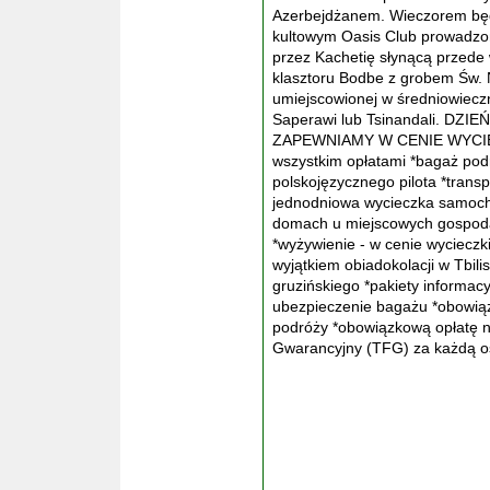
Azerbejdżanem. Wieczorem będ
kultowym Oasis Club prowadzo
przez Kachetię słynącą przede 
klasztoru Bodbe z grobem Św. 
umiejscowionej w średniowieczn
Saperawi lub Tsinandali. DZIEŃ 
ZAPEWNIAMY W CENIE WYCIECZKI
wszystkim opłatami *bagaż pod
polskojęzycznego pilota *tran
jednodniowa wycieczka samoch
domach u miejscowych gospodarz
*wyżywienie - w cenie wycieczki
wyjątkiem obiadokolacji w Tbili
gruzińskiego *pakiety informac
ubezpieczenie bagażu *obowią
podróży *obowiązkową opłatę 
Gwarancyjny (TFG) za każdą 