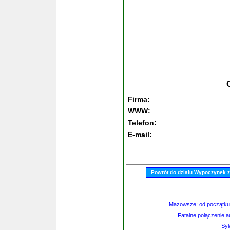
Firma:
WWW:
Telefon:
E-mail:
Powrót do działu Wypoczynek 
Mazowsze: od początku 
Fatalne połączenie 
Syl