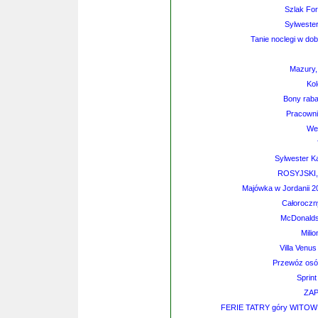
Szlak For
Sylwester
Tanie noclegi w dob
Mazury,
Kol
Bony raba
Pracowni
We
Sylwester K
ROSYJSKI
Majówka w Jordanii 2
Całoroczn
McDonalds 
Mili
Villa Venu
Przewóz osób
Sprin
ZA
FERIE TATRY góry WITOW 