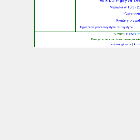
FERIE TATRY góry WITOW
Majówka w Turcji 20
Całoroczn
Kwatery prywat
Ogłoszenia praca turystyka, w turystyce
© 2026
TUR-
TAR
Korzystanie z serwisu oznacza a
strona główna
|
kon