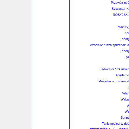
Przewóz osób
Sylwester K
ROSYJSKI
Mazury,
Kol
Tener
Wrocław: rusza sprzedaż l
Tener
Sy
Sylwester Szklars
Apartamen
Majówka w Jordanii 2
S
Vill
Wakac
W
We
Sprin
Tanie noclegi w dob