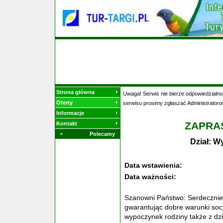
Strona główna
Uwaga! Serwis nie bierze odpowiedzialnoś
Oferty
serwisu prosimy zgłaszać Administratoro
Informacje
ZAPRA
Kontakt
Polecamy
Dział: W
Data wstawienia:
Data ważności:
Szanowni Państwo: Serdecznie
gwarantując dobre warunki soc
wypoczynek rodziny także z dz