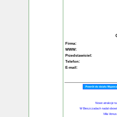
Firma:
WWW:
Przedstawiciel:
Telefon:
E-mail:
Powrót do działu Wypoc
Nowe atrakcje tu
W Bieszczadach nadal obowią
Villa Venu