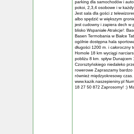
parking dla samochodów i aut
pokoi, 2,3,4 osobowe i w każdy
Jest sala dla gości z telewizo
albo spędzić w większym groni
jest cudowny i zapiera dech w p
blisko Wspaniałe Atrakcje!: Ba
Basen Termobania w Białce Tat
ogólnie dostępna hala sportow
długości 1200 m. i całoroczn
Homole 18 km wyciągi narciars
pobliżu 8 km. spływ Dunajcem 
Czorsztyńskiego niedaleko przeb
rowerowe Zapraszamy bardzo se
również międzyokresowy czas. 
www.kazik.naszepieniny.pl Nu
18 27 50 872 Zaprosomy! :) M