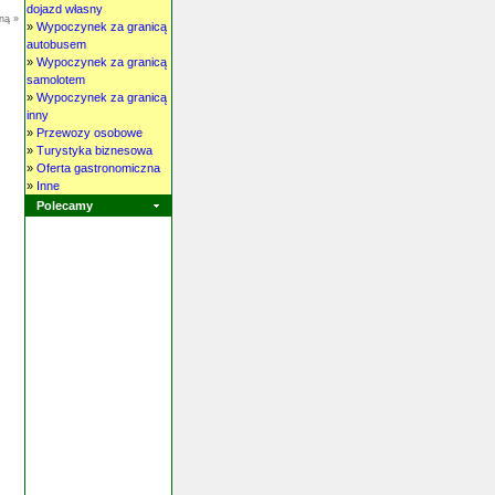
dojazd własny
ną »
»
Wypoczynek za granicą
autobusem
»
Wypoczynek za granicą
samolotem
»
Wypoczynek za granicą
inny
»
Przewozy osobowe
»
Turystyka biznesowa
»
Oferta gastronomiczna
»
Inne
Polecamy