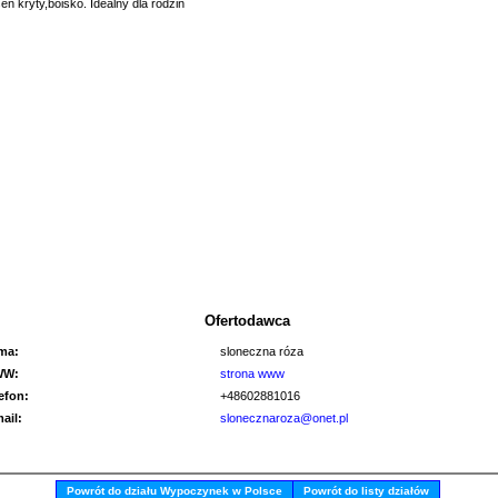
en kryty,boisko. Idealny dla rodzin
Ofertodawca
rma:
sloneczna róza
WW:
strona www
lefon:
+48602881016
mail:
slonecznaroza@onet.pl
Powrót do działu Wypoczynek w Polsce
Powrót do listy działów