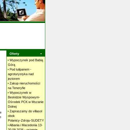
Oferty
Wypoczynek pod Babią
Górą
Pod tulipanem -
agroturystyka nad
jeziorem
Zakup nieruchomości
na
Teneryfie
Wypoczynek w
Beskidzie Wyspowym-
Ośrodek PCK w Mszanie
Dolnej
Zapraszamy do villasol
e
obok
e
Polanicy-Zdroju-SUDETY
Albania i Macedonia 13-
20.09.2026 - ostatnie