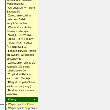
wolne
miejsca!
Ośrodek leśny Rajsko
Zapusta
50
Zwiedzanie Lublina
melexem: Szlak
zabytków
Lublina
Wycieczka szkolna
Pieniny
tradycyjnie
ŚWIĘTOKRZYSKA
ZAGRODA KULTURY -
HARMONIA, OSADA
ŚREDNIOWIECZ
Londyn Turysta - polski
przewodnik wycieczek
po
Londynie
Zwiedzanie Torunia dla
każdego. Dla singli,
rodzin,
seniorów
Tropikalna Plaża w
Karczmie u
Macieja
Bilety do Kopalni Soli w
Wieliczce (tury
ang.)
Restauracja Gramatura
Wrocław
Oferty
»
Wypoczynek w Polsce
»
Wypoczynek za granicą