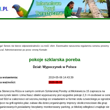
a! Serwis nie bierze odpowiedzialności za treść ofert. Ewentualne naruszenia regulaminu serwisu prosimy
szać Administratorowi po przez stronę Kontakt
pokoje szklarska poreba
Dział: Wypoczynek w Polsce
ta wstawienia:
2019-05-06 14:43:39
ta ważności:
2020-05-05
la Sloneczna Róza w samym centrum Szklarskiej Poreby ul.Mickiewicza 15 zaprasza na
oczynek latem i zima.Nasz obiekt wyposazony jest wygodne pokoje 2,3 i 4-osobowe w ceni
 od 50zl w zaleznosci od sezonu,noclegi ze sniadaniem w formie stolu szweckiego,w ogrodzi
jsce na grill.ognisko,plac zabaw dla dzieci,organizujemy imprezy okolicznosciowe dla grup
ganizowanych,posiadamy bezplatny monitorowany parking ,w bliskiej odleglosci znajduje sie