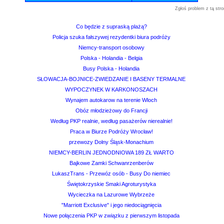
Zgłoś problem z tą stro
Co będzie z supraską plażą?
Policja szuka fałszywej rezydentki biura podróży
Niemcy-transport osobowy
Polska - Holandia - Belgia
Busy Polska - Holandia
SŁOWACJA-BOJNICE-ZWIEDZANIE I BASENY TERMALNE
WYPOCZYNEK W KARKONOSZACH
Wynajem autokarow na terenie Wloch
Obóz młodzieżowy do Francji
Według PKP realnie, według pasażerów nierealnie!
Praca w Biurze Podróży Wrocław!
przewozy Dolny Śląsk-Monachium
NIEMCY-BERLIN JEDNODNIOWA 189 ZŁ WARTO
Bajkowe Zamki Schwanrzenberów
LukaszTrans - Przewóz osób - Busy Do niemiec
Świętokrzyskie Smaki Agroturystyka
Wycieczka na Lazurowe Wybrzeże
"Marriott Exclusive" i jego niedociągnięcia
Nowe połączenia PKP w związku z pierwszym listopada