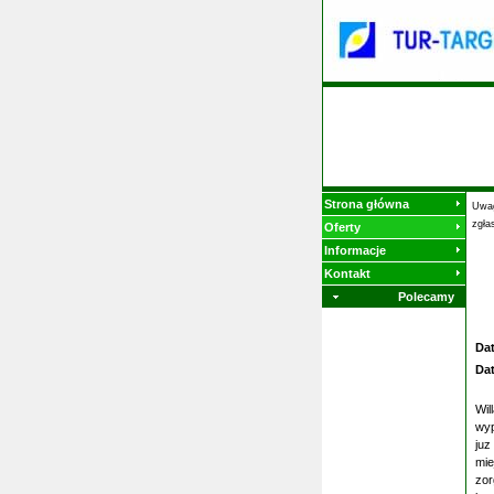
Strona główna
Uwag
zgła
Oferty
Informacje
Kontakt
Polecamy
Da
Da
Wil
wyp
juz
mie
zor