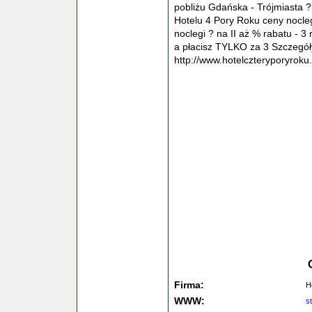
pobliżu Gdańska - Trójmiasta
Hotelu 4 Pory Roku ceny noclegó
noclegi ? na II aż % rabatu - 3 
a płacisz TYLKO za 3 Szczegóły
http://www.hotelczteryporyroku
Firma:
H
WWW:
s