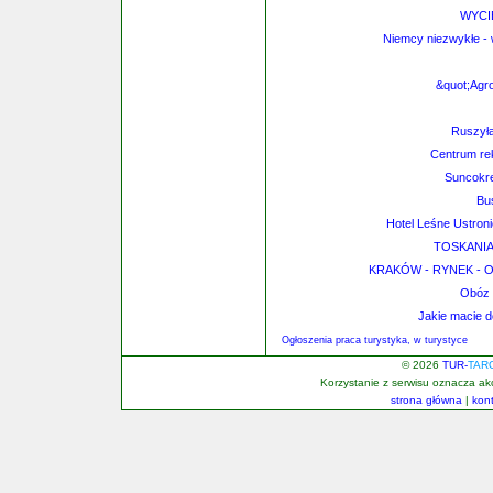
WYCI
Niemcy niezwykłe -
&quot;Agr
Ruszyła
Centrum rek
Suncokre
Bu
Hotel Leśne Ustronie
TOSKANIA 
KRAKÓW - RYNEK - O
Obóz 
Jakie macie 
Ogłoszenia praca turystyka, w turystyce
© 2026
TUR-
TAR
Korzystanie z serwisu oznacza a
strona główna
|
kon