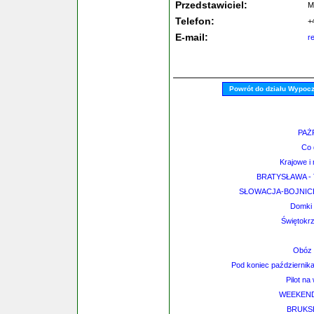
Przedstawiciel:
M
Telefon:
+
E-mail:
r
Powrót do działu Wypoc
PAŻP
Co 
Krajowe 
BRATYSŁAWA - 
SŁOWACJA-BOJNICE
Domki 
Świętokrz
Obóz 
Pod koniec październik
Pilot na
WEEKEN
BRUKSE