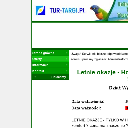
Strona główna
Uwaga! Serwis nie bierze odpowiedzialnoś
Oferty
serwisu prosimy zgłaszać Administratoro
Informacje
Letnie okazje - H
Kontakt
Polecamy
Dział: W
Data wstawienia:
2
Data ważności:
2
LETNIE OKAZJE - TYLKO W Hote
komfort ? cena ma znaczenie 