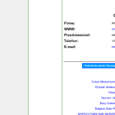
Firma:
AW
WWW:
st
Przedstawiciel:
wł
Telefon:
+3
E-mail:
in
Powrót do działu Turys
Coraz bliżej przy
Ryanair ubolewa
Poko
Tacconi - 
Busy Goleni
Bułgaria Złote Pi
WYPOCZYNEK NAD MORZEM