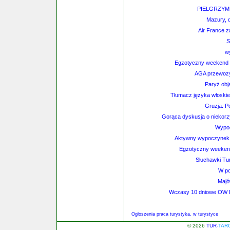
PIELGRZYMKA
Mazury, 
Air France 
S
w
Egzotyczny weekend m
AGA przewozy-
Paryż obj
Tłumacz języka włoski
Gruzja. P
Gorąca dyskusja o niekorz
Wypo
Aktywny wypoczynek 
Egzotyczny weekend
Słuchawki Tu
W po
Majó
Wczasy 10 dniowe OW Di
Ogłoszenia praca turystyka, w turystyce
© 2026
TUR-
TAR