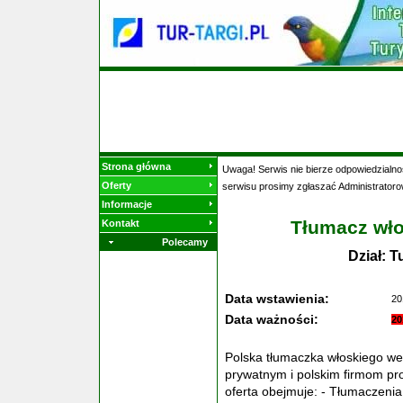
Strona główna
Uwaga! Serwis nie bierze odpowiedzialnoś
Oferty
serwisu prosimy zgłaszać Administratoro
Informacje
Tłumacz wł
Kontakt
Polecamy
Dział: 
Data wstawienia:
20
Data ważności:
20
Polska tłumaczka włoskiego we
prywatnym i polskim firmom p
oferta obejmuje: - Tłumaczenia