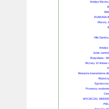
Antalya Wyciecz
B
Wiel
RUMUNIA-B
Mazury, 
B
Villa Sandra 
Antalya 
Szlak zamków
Bratysława - W
Wczasy 10 dniowe 
P
Słowacka kwarantanna dl
Wypoczyn
Egzotyczny
Przewozy osobowe S
Cin
WYCIECZKI, WEEKE
PIE