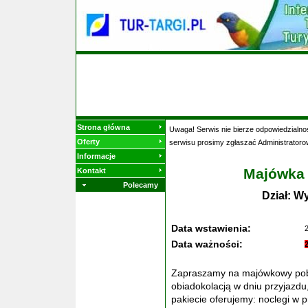
Strona główna
Uwaga! Serwis nie bierze odpowiedzialnoś
Oferty
serwisu prosimy zgłaszać Administratoro
Informacje
Majówka 
Kontakt
Polecamy
Dział: W
Data wstawienia:
Data ważności:
Zapraszamy na majówkowy pobyt
obiadokolacją w dniu przyjazd
pakiecie oferujemy: noclegi w 