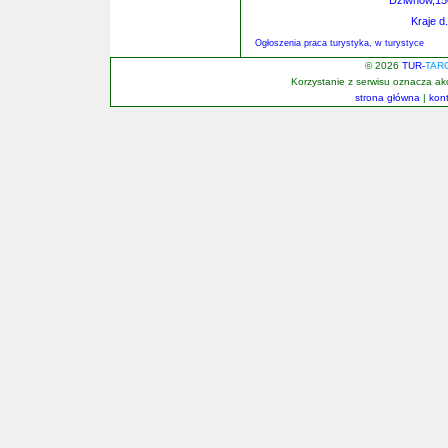
Dziwnów,150
Kraje 
Ogłoszenia praca turystyka, w turystyce
© 2026
TUR-
TAR
Korzystanie z serwisu oznacza a
strona główna
|
kon