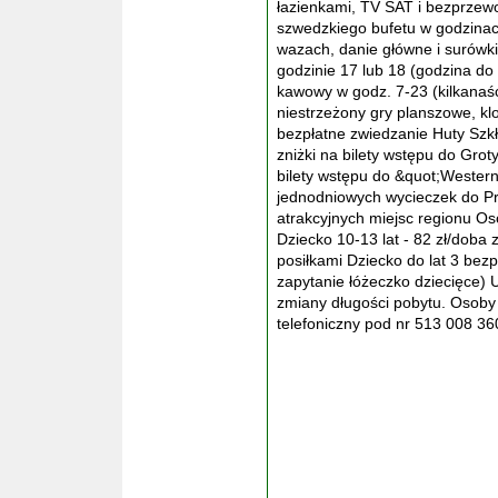
łazienkami, TV SAT i bezprzew
szwedzkiego bufetu w godzinac
wazach, danie główne i surówk
godzinie 17 lub 18 (godzina do
kawowy w godz. 7-23 (kilkanaśc
niestrzeżony gry planszowe, klo
bezpłatne zwiedzanie Huty Szk
zniżki na bilety wstępu do Gro
bilety wstępu do &quot;Wester
jednodniowych wycieczek do Pr
atrakcyjnych miejsc regionu Os
Dziecko 10-13 lat - 82 zł/doba z
posiłkami Dziecko do lat 3 bez
zapytanie łóżeczko dziecięce) 
zmiany długości pobytu. Osoby
telefoniczny pod nr 513 008 36