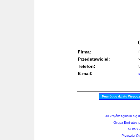
Firma:
Przedstawiciel:
Telefon:
E-mail:
Powrót do działu Wypoc
30 krajów zgłosiło się
Grupa Emirates p
NOWY ot
Przewóz Osó