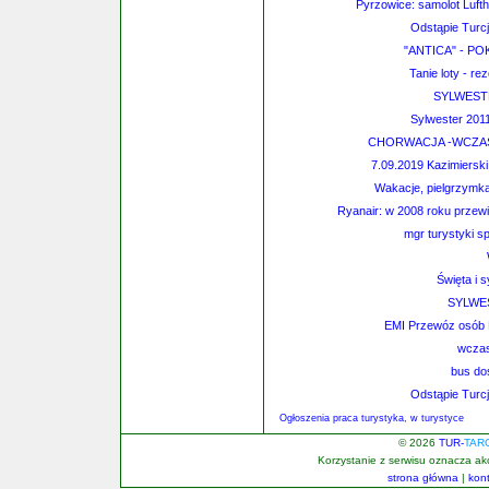
Pyrzowice: samolot Lufth
Odstąpie Turcj
"ANTICA" - P
Tanie loty - re
SYLWEST
Sylwester 2
CHORWACJA -WCZASY
7.09.2019 Kazimiersk
Wakacje, pielgrzymka
Ryanair: w 2008 roku przewi
mgr turystyki s
Święta i 
SYLWE
EMI Przewóz osób H
wczas
bus do
Odstąpie Turcj
Ogłoszenia praca turystyka, w turystyce
© 2026
TUR-
TAR
Korzystanie z serwisu oznacza a
strona główna
|
kon