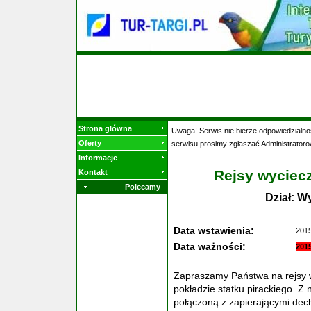
Strona główna
Uwaga! Serwis nie bierze odpowiedzialnoś
Oferty
serwisu prosimy zgłaszać Administratoro
Informacje
Rejsy wyciecz
Kontakt
Polecamy
Dział: W
Data wstawienia:
2015
Data ważności:
201
Zapraszamy Państwa na rejsy 
pokładzie statku pirackiego. 
połączoną z zapierającymi dech