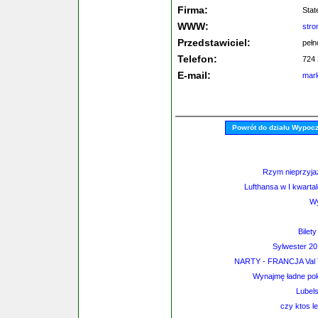
Firma:
Stat
WWW:
str
Przedstawiciel:
pełn
Telefon:
724 
E-mail:
mark
Powrót do działu Wypoc
Rzym nieprzyjaz
Lufthansa w I kwart
Wy
Bilet
Sylwester 2
NARTY - FRANCJA Val 
Wynajmę ładne pok
Lubel
czy ktos l