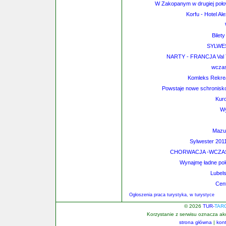
W Zakopanym w drugiej poło
Korfu - Hotel Al
Bilet
SYLWE
NARTY - FRANCJA Val 
wczas
Komleks Rekre
Powstaje nowe schronisk
Kur
Wy
Mazur
Sylwester 2
CHORWACJA -WCZASY
Wynajmę ładne pok
Lubel
Cen
Ogłoszenia praca turystyka, w turystyce
© 2026
TUR-
TAR
Korzystanie z serwisu oznacza a
strona główna
|
kon