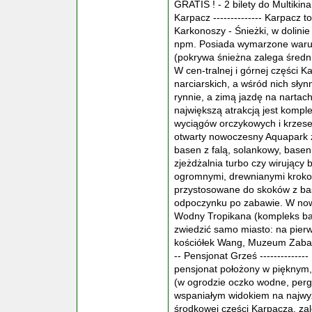
GRATIS ! - 2 bilety do Multikina
Karpacz -------------- Karpacz 
Karkonoszy - Śnieżki, w dolin
npm. Posiada wymarzone warun
(pokrywa śnieżna zalega średnio
W cen-tralnej i górnej części K
narciarskich, a wśród nich słyn
rynnie, a zimą jazdę na narta
największą atrakcją jest komple
wyciągów orczykowych i krzese
otwarty nowoczesny Aquapark z
basen z falą, solankowy, basen
zjeżdżalnia turbo czy wirujący 
ogromnymi, drewnianymi krokod
przystosowane do skoków z ba
odpoczynku po zabawie. W no
Wodny Tropikana (kompleks base
zwiedzić samo miasto: na pier
kościółek Wang, Muzeum Zabawek
-- Pensjonat Grześ ------------
pensjonat położony w pięknym
(w ogrodzie oczko wodne, pergol
wspaniałym widokiem na najwyż
środkowej części Karpacza, za