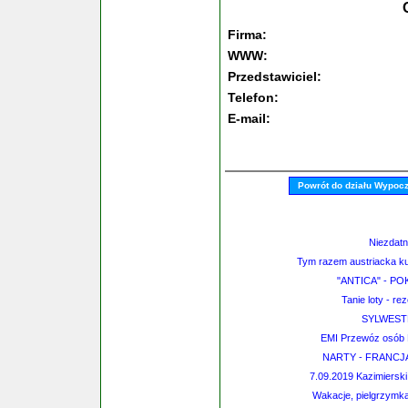
Firma:
WWW:
Przedstawiciel:
Telefon:
E-mail:
Powrót do działu Wypoc
Niezdatn
Tym razem austriacka k
"ANTICA" - P
Tanie loty - re
SYLWEST
EMI Przewóz osób H
NARTY - FRANCJA 
7.09.2019 Kazimiersk
Wakacje, pielgrzymka