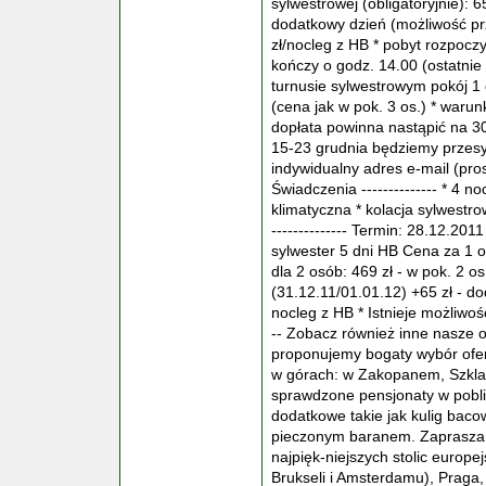
sylwestrowej (obligatoryjnie): 65 z
dodatkowy dzień (możliwość prz
zł/nocleg z HB * pobyt rozpocz
kończy o godz. 14.00 (ostatnie
turnusie sylwestrowym pokój 1 
(cena jak w pok. 3 os.) * warun
dopłata powinna nastąpić na 3
15-23 grudnia będziemy przes
indywidualny adres e-mail (prosz
Świadczenia -------------- * 4 no
klimatyczna * kolacja sylwestrowa
-------------- Termin: 28.12.201
sylwester 5 dni HB Cena za 1 os
dla 2 osób: 469 zł - w pok. 2 os
(31.12.11/01.01.12) +65 zł - d
nocleg z HB * Istnieje możliwoś
-- Zobacz również inne nasze of
proponujemy bogaty wybór ofer
w górach: w Zakopanem, Szklar
sprawdzone pensjonaty w pobli
dodatkowe takie jak kulig baco
pieczonym baranem. Zapraszam
najpięk-niejszych stolic europe
Brukseli i Amsterdamu), Praga