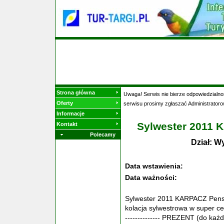
Strona główna
Uwaga! Serwis nie bierze odpowiedzialnoś
Oferty
serwisu prosimy zgłaszać Administratoro
Informacje
Sylwester 2011 
Kontakt
Polecamy
Dział: W
Data wstawienia:
Data ważności:
Sylwester 2011 KARPACZ Pensjo
kolacja sylwestrowa w super ce
-------------- PREZENT (do każde