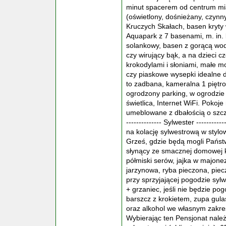
minut spacerem od centrum mias
(oświetlony, dośnieżany, czynn
Kruczych Skałach, basen kryty
Aquapark z 7 basenami, m. in. 
solankowy, basen z gorącą wodą
czy wirujący bąk, a na dzieci 
krokodylami i słoniami, małe 
czy piaskowe wysepki idealne 
to zadbana, kameralna 1 piętro
ogrodzony parking, w ogrodzie g
świetlica, Internet WiFi. Poko
umeblowane z dbałością o szcze
-------------- Sylwester -------
na kolację sylwestrową w stylow
Grześ, gdzie będą mogli Pańs
słynący ze smacznej domowej ku
półmiski serów, jajka w majonez
jarzynowa, ryba pieczona, piec
przy sprzyjającej pogodzie sylw
+ grzaniec, jeśli nie będzie po
barszcz z krokietem, zupa gul
oraz alkohol we własnym zakres
Wybierając ten Pensjonat należ