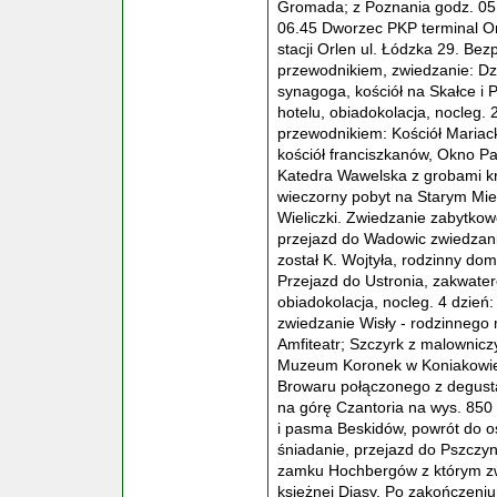
Gromada; z Poznania godz. 05.
06.45 Dworzec PKP terminal Orb
stacji Orlen ul. Łódzka 29. Be
przewodnikiem, zwiedzanie: Dz
synagoga, kościół na Skałce i
hotelu, obiadokolacja, nocleg. 
przewodnikiem: Kościół Mariac
kościół franciszkanów, Okno Pa
Katedra Wawelska z grobami kró
wieczorny pobyt na Starym Mieś
Wieliczki. Zwiedzanie zabytkow
przejazd do Wadowic zwiedzani
został K. Wojtyła, rodzinny do
Przejazd do Ustronia, zakwat
obiadokolacja, nocleg. 4 dzień
zwiedzanie Wisły - rodzinnego 
Amfiteatr; Szczyrk z malownicz
Muzeum Koronek w Koniakowie.
Browaru połączonego z degusta
na górę Czantoria na wys. 850 
i pasma Beskidów, powrót do oś
śniadanie, przejazd do Pszczy
zamku Hochbergów z którym zwią
księżnej Diasy. Po zakończeni