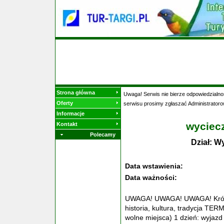
Strona główna
Uwaga! Serwis nie bierze odpowiedzialnoś
Oferty
serwisu prosimy zgłaszać Administratoro
Informacje
wyciec
Kontakt
Polecamy
Dział: W
Data wstawienia:
Data ważności:
UWAGA! UWAGA! UWAGA! Królew
historia, kultura, tradycja TER
wolne miejsca) 1 dzień: wyjazd 