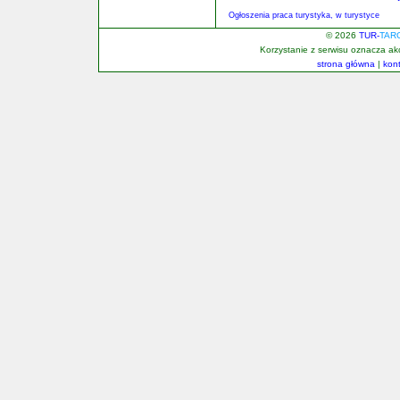
Ogłoszenia praca turystyka, w turystyce
© 2026
TUR-
TAR
Korzystanie z serwisu oznacza a
strona główna
|
kon