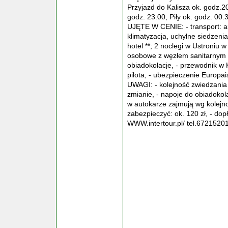
Przyjazd do Kalisza ok. godz.2
godz. 23.00, Piły ok. godz. 0
UJĘTE W CENIE: - transport: au
klimatyzacja, uchylne siedzeni
hotel **; 2 noclegi w Ustroniu
osobowe z węzłem sanitarnym i 
obiadokolacje, - przewodnik w K
pilota, - ubezpieczenie Europ
UWAGI: - kolejność zwiedzania
zmianie, - napoje do obiadokola
w autokarze zajmują wg kolejno
zabezpieczyć: ok. 120 zł, - do
WWW.intertour.pl/ tel.67215201