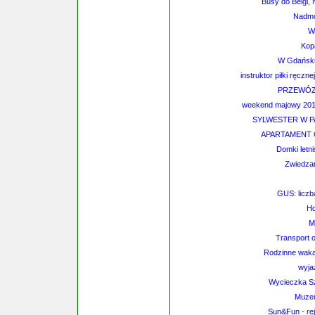
Busy do Belgi, 
Nadmo
W
Kopa
W Gdańsku 
instruktor piłki ręcz
PRZEWÓZ O
weekend majowy 2010 
SYLWESTER W P
APARTAMENT 
Domki letn
Zwiedzan
GUS: liczb
Ho
M
Transport 
Rodzinne wakac
wyjaz
Wycieczka S
Muzeu
Sun&Fun - rej