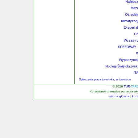
Najleps
Mazu
Ośrodek
Klimatyzac
Ekspert d
Ch
Wczasy z
SPEEDWAY - p
W
Wypoczynek
Noclegi Świętokrzyski
ITA
Ogłoszenia praca turystyka, w turystyce
© 2026
TUR-
TAR
Korzystanie z serwisu oznacza a
strona główna
|
kon