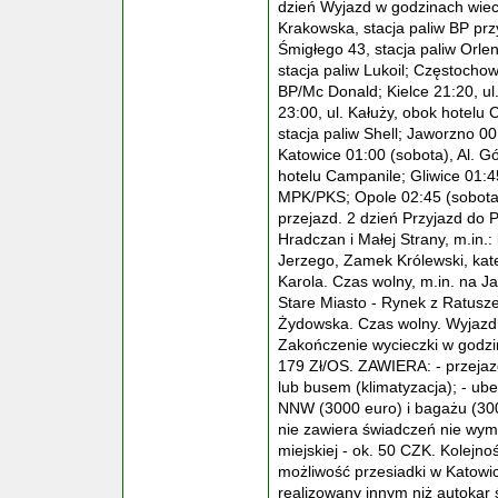
dzień Wyjazd w godzinach wiec
Krakowska, stacja paliw BP prz
Śmigłego 43, stacja paliw Orlen
stacja paliw Lukoil; Częstochow
BP/Mc Donald; Kielce 21:20, ul
23:00, ul. Kałuży, obok hotelu 
stacja paliw Shell; Jaworzno 00
Katowice 01:00 (sobota), Al. G
hotelu Campanile; Gliwice 01:4
MPK/PKS; Opole 02:45 (sobota),
przejazd. 2 dzień Przyjazd do
Hradczan i Małej Strany, m.in.:
Jerzego, Zamek Królewski, kate
Karola. Czas wolny, m.in. na J
Stare Miasto - Rynek z Ratusze
Żydowska. Czas wolny. Wyjazd 
Zakończenie wycieczki w godz
179 Zł/OS. ZAWIERA: - przejazd
lub busem (klimatyzacja); - u
NNW (3000 euro) i bagażu (300 
nie zawiera świadczeń nie wymi
miejskiej - ok. 50 CZK. Kolejno
możliwość przesiadki w Katowi
realizowany innym niż autokar