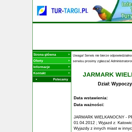
Strona główna
Uwaga! Serwis nie bierze odpowiedzialnoś
Oferty
serwisu prosimy zgłaszać Administratoro
Informacje
JARMARK WIEL
Kontakt
Polecamy
Dział: Wypoczy
Data wstawienia:
Data ważności:
JARMARK WIELKANOCNY - PRA
01.04.2012 ; Wyjazd z: Katowi
Wyjazdy z innych miast w inny