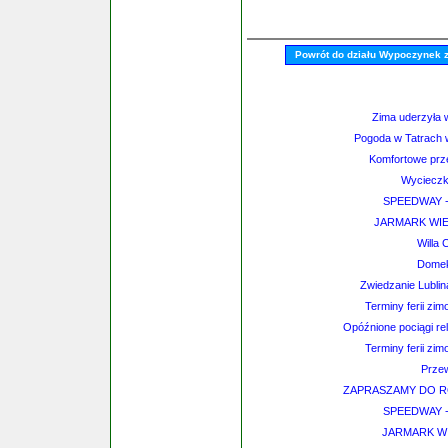
Powrót do działu Wypoczynek 
Zima uderzyła 
Pogoda w Tatrach 
Komfortowe prze
Wycieczk
SPEEDWAY - p
JARMARK WIE
Willa 
Domek
Zwiedzanie Lubli
Terminy ferii zi
Opóźnione pociągi re
Terminy ferii zi
Przew
ZAPRASZAMY DO RO
SPEEDWAY - p
JARMARK WI