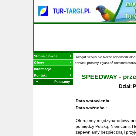
Strona główna
Uwaga! Serwis nie bierze odpowiedzialnoś
Oferty
serwisu prosimy zgłaszać Administratoro
Informacje
SPEEDWAY - przew
Kontakt
Polecamy
Dział:
Data wstawienia:
Data ważności:
Oferujemy międzynarodowy prz
pomiędzy Polską, Niemcami, Ho
zapewniamy bezpieczną i przyj